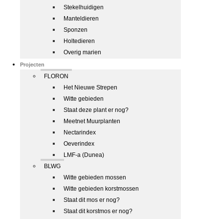
Stekelhuidigen
Manteldieren
Sponzen
Holtedieren
Overig marien
Projecten
FLORON
Het Nieuwe Strepen
Witte gebieden
Staat deze plant er nog?
Meetnet Muurplanten
Nectarindex
Oeverindex
LMF-a (Dunea)
BLWG
Witte gebieden mossen
Witte gebieden korstmossen
Staat dit mos er nog?
Staat dit korstmos er nog?