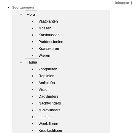
Inloggen
|
Soortgroepen
Flora
Vaatplanten
Mossen
Korstmossen
Paddenstoelen
Kranswieren
Wieren
Fauna
Zoogdieren
Reptielen
Amfibieën
Vissen
Dagvlinders
Nachtvlinders
Microvlinders
Libellen
Weekdieren
Kreeftachtigen