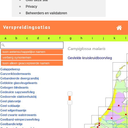
Over deze site
Privacy
Beheerders en validatoren
Verspreidingsatlas
a
b
c
d
e
f
g
h
i
j
k
l
Campiglossa malaris
toon wetenschappelijke namen
verberg synoniemen
Gevlekte kruiskruidboorvlieg
toon alleen geaccepteerde namen
Galappelwesp
Ganzerikbodemwants
Gebandeerde dwergzandbij
Geblokte glasvleugelwants
Gebogen blindwants
Gedeukte sapzweefvlieg
Gedoornde slakkenhuisbij
Geel platvoetje
Geel soldaatje
Geel wilgenhaantje
Geel-zwarte walstrowants
Geelband-wimperzweefvlieg
Geelbandkrieltje