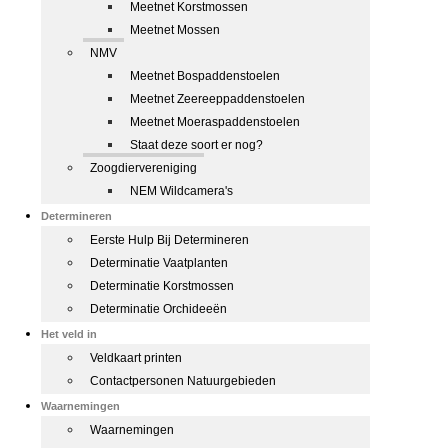
Meetnet Korstmossen
Meetnet Mossen
NMV
Meetnet Bospaddenstoelen
Meetnet Zeereeppaddenstoelen
Meetnet Moeraspaddenstoelen
Staat deze soort er nog?
Zoogdiervereniging
NEM Wildcamera's
Determineren
Eerste Hulp Bij Determineren
Determinatie Vaatplanten
Determinatie Korstmossen
Determinatie Orchideeën
Het veld in
Veldkaart printen
Contactpersonen Natuurgebieden
Waarnemingen
Waarnemingen