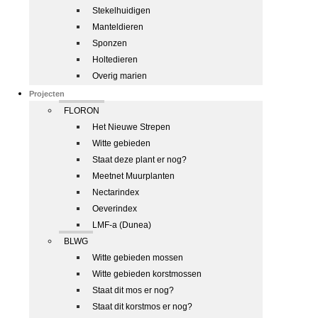
Stekelhuidigen
Manteldieren
Sponzen
Holtedieren
Overig marien
Projecten
FLORON
Het Nieuwe Strepen
Witte gebieden
Staat deze plant er nog?
Meetnet Muurplanten
Nectarindex
Oeverindex
LMF-a (Dunea)
BLWG
Witte gebieden mossen
Witte gebieden korstmossen
Staat dit mos er nog?
Staat dit korstmos er nog?