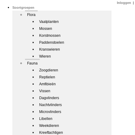
Inloggen
|
Soortgroepen
Flora
Vaatplanten
Mossen
Korstmossen
Paddenstoelen
Kranswieren
Wieren
Fauna
Zoogdieren
Reptielen
Amfibieën
Vissen
Dagvlinders
Nachtvlinders
Microvlinders
Libellen
Weekdieren
Kreeftachtigen