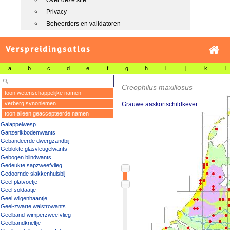
Over deze site
Privacy
Beheerders en validatoren
Verspreidingsatlas
a
b
c
d
e
f
g
h
i
j
k
l
Creophilus maxillosus
toon wetenschappelijke namen
verberg synoniemen
Grauwe aaskortschildkever
toon alleen geaccepteerde namen
Galappelwesp
Ganzerikbodemwants
Gebandeerde dwergzandbij
Geblokte glasvleugelwants
Gebogen blindwants
Gedeukte sapzweefvlieg
Gedoornde slakkenhuisbij
Geel platvoetje
Geel soldaatje
Geel wilgenhaantje
Geel-zwarte walstrowants
Geelband-wimperzweefvlieg
Geelbandkrieltje