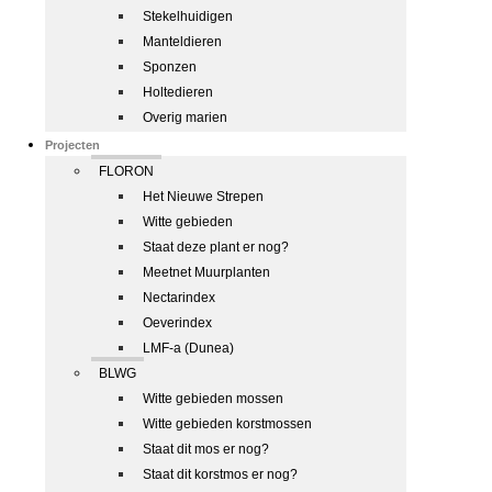
Stekelhuidigen
Manteldieren
Sponzen
Holtedieren
Overig marien
Projecten
FLORON
Het Nieuwe Strepen
Witte gebieden
Staat deze plant er nog?
Meetnet Muurplanten
Nectarindex
Oeverindex
LMF-a (Dunea)
BLWG
Witte gebieden mossen
Witte gebieden korstmossen
Staat dit mos er nog?
Staat dit korstmos er nog?