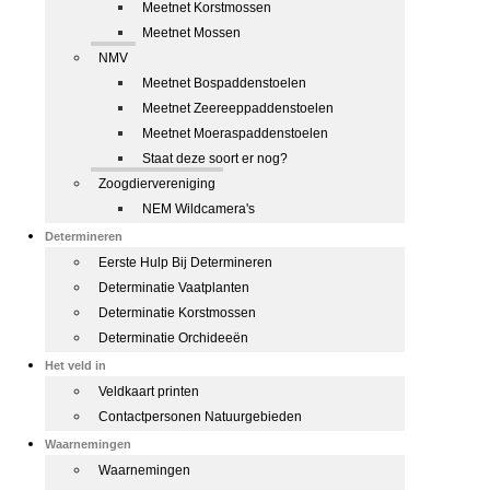
Meetnet Korstmossen
Meetnet Mossen
NMV
Meetnet Bospaddenstoelen
Meetnet Zeereeppaddenstoelen
Meetnet Moeraspaddenstoelen
Staat deze soort er nog?
Zoogdiervereniging
NEM Wildcamera's
Determineren
Eerste Hulp Bij Determineren
Determinatie Vaatplanten
Determinatie Korstmossen
Determinatie Orchideeën
Het veld in
Veldkaart printen
Contactpersonen Natuurgebieden
Waarnemingen
Waarnemingen