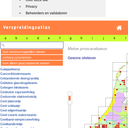
Over deze site
Privacy
Beheerders en validatoren
Verspreidingsatlas
a
b
c
d
e
f
g
h
i
j
k
l
Meloe proscarabaeus
toon wetenschappelijke namen
verberg synoniemen
Gewone oliekever
toon alleen geaccepteerde namen
Galappelwesp
Ganzerikbodemwants
Gebandeerde dwergzandbij
Geblokte glasvleugelwants
Gebogen blindwants
Gedeukte sapzweefvlieg
Gedoornde slakkenhuisbij
Geel platvoetje
Geel soldaatje
Geel wilgenhaantje
Geel-zwarte walstrowants
Geelband-wimperzweefvlieg
Geelbandkrieltje