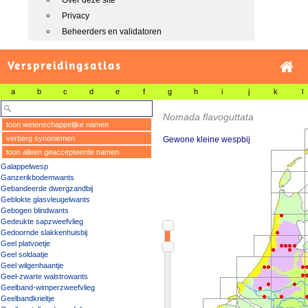
Over deze site
Privacy
Beheerders en validatoren
Verspreidingsatlas
a
b
c
d
e
f
g
h
i
j
k
l
Nomada flavoguttata
toon wetenschappelijke namen
verberg synoniemen
Gewone kleine wespbij
toon alleen geaccepteerde namen
Galappelwesp
Ganzerikbodemwants
Gebandeerde dwergzandbij
Geblokte glasvleugelwants
Gebogen blindwants
Gedeukte sapzweefvlieg
Gedoornde slakkenhuisbij
Geel platvoetje
Geel soldaatje
Geel wilgenhaantje
Geel-zwarte walstrowants
Geelband-wimperzweefvlieg
Geelbandkrieltje