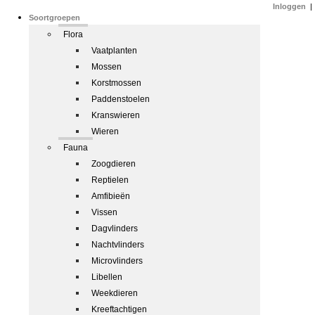
Inloggen
|
Soortgroepen
Flora
Vaatplanten
Mossen
Korstmossen
Paddenstoelen
Kranswieren
Wieren
Fauna
Zoogdieren
Reptielen
Amfibieën
Vissen
Dagvlinders
Nachtvlinders
Microvlinders
Libellen
Weekdieren
Kreeftachtigen