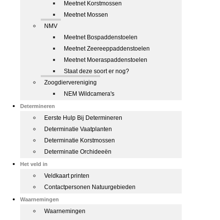
Meetnet Korstmossen
Meetnet Mossen
NMV
Meetnet Bospaddenstoelen
Meetnet Zeereeppaddenstoelen
Meetnet Moeraspaddenstoelen
Staat deze soort er nog?
Zoogdiervereniging
NEM Wildcamera's
Determineren
Eerste Hulp Bij Determineren
Determinatie Vaatplanten
Determinatie Korstmossen
Determinatie Orchideeën
Het veld in
Veldkaart printen
Contactpersonen Natuurgebieden
Waarnemingen
Waarnemingen