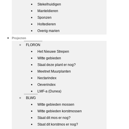
Stekelhuidigen
Manteldieren
Sponzen
Holtedieren
Overig marien
Projecten
FLORON
Het Nieuwe Strepen
Witte gebieden
Staat deze plant er nog?
Meetnet Muurplanten
Nectarindex
Oeverindex
LMF-a (Dunea)
BLWG
Witte gebieden mossen
Witte gebieden korstmossen
Staat dit mos er nog?
Staat dit korstmos er nog?