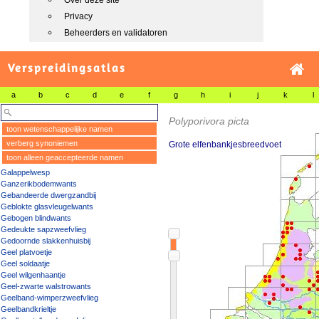
Over deze site
Privacy
Beheerders en validatoren
Verspreidingsatlas
a
b
c
d
e
f
g
h
i
j
k
l
Polyporivora picta
toon wetenschappelijke namen
verberg synoniemen
Grote elfenbankjesbreedvoet
toon alleen geaccepteerde namen
Galappelwesp
Ganzerikbodemwants
Gebandeerde dwergzandbij
Geblokte glasvleugelwants
Gebogen blindwants
Gedeukte sapzweefvlieg
Gedoornde slakkenhuisbij
Geel platvoetje
Geel soldaatje
Geel wilgenhaantje
Geel-zwarte walstrowants
Geelband-wimperzweefvlieg
Geelbandkrieltje