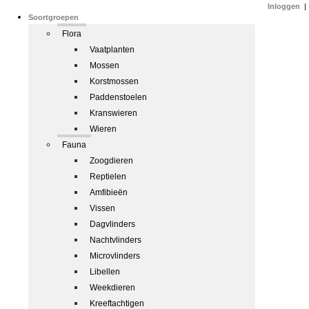
Inloggen
|
Soortgroepen
Flora
Vaatplanten
Mossen
Korstmossen
Paddenstoelen
Kranswieren
Wieren
Fauna
Zoogdieren
Reptielen
Amfibieën
Vissen
Dagvlinders
Nachtvlinders
Microvlinders
Libellen
Weekdieren
Kreeftachtigen