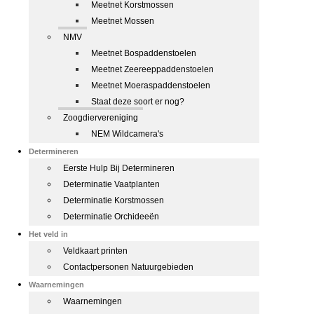
Meetnet Korstmossen
Meetnet Mossen
NMV
Meetnet Bospaddenstoelen
Meetnet Zeereeppaddenstoelen
Meetnet Moeraspaddenstoelen
Staat deze soort er nog?
Zoogdiervereniging
NEM Wildcamera's
Determineren
Eerste Hulp Bij Determineren
Determinatie Vaatplanten
Determinatie Korstmossen
Determinatie Orchideeën
Het veld in
Veldkaart printen
Contactpersonen Natuurgebieden
Waarnemingen
Waarnemingen