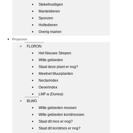
Stekelhuidigen
Manteldieren
Sponzen
Holtedieren
Overig marien
Projecten
FLORON
Het Nieuwe Strepen
Witte gebieden
Staat deze plant er nog?
Meetnet Muurplanten
Nectarindex
Oeverindex
LMF-a (Dunea)
BLWG
Witte gebieden mossen
Witte gebieden korstmossen
Staat dit mos er nog?
Staat dit korstmos er nog?