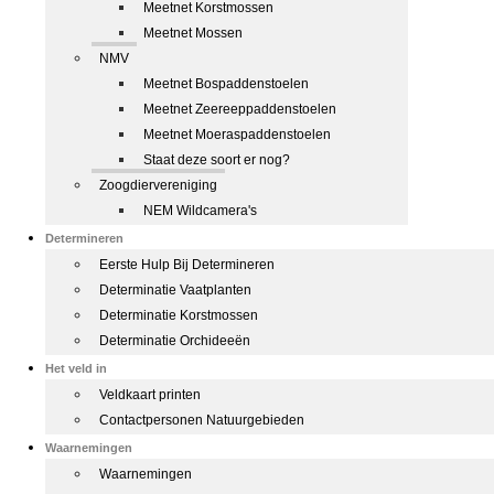
Meetnet Korstmossen
Meetnet Mossen
NMV
Meetnet Bospaddenstoelen
Meetnet Zeereeppaddenstoelen
Meetnet Moeraspaddenstoelen
Staat deze soort er nog?
Zoogdiervereniging
NEM Wildcamera's
Determineren
Eerste Hulp Bij Determineren
Determinatie Vaatplanten
Determinatie Korstmossen
Determinatie Orchideeën
Het veld in
Veldkaart printen
Contactpersonen Natuurgebieden
Waarnemingen
Waarnemingen