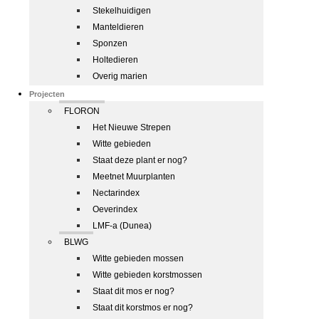
Stekelhuidigen
Manteldieren
Sponzen
Holtedieren
Overig marien
Projecten
FLORON
Het Nieuwe Strepen
Witte gebieden
Staat deze plant er nog?
Meetnet Muurplanten
Nectarindex
Oeverindex
LMF-a (Dunea)
BLWG
Witte gebieden mossen
Witte gebieden korstmossen
Staat dit mos er nog?
Staat dit korstmos er nog?