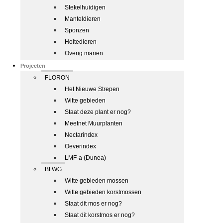
Stekelhuidigen
Manteldieren
Sponzen
Holtedieren
Overig marien
Projecten
FLORON
Het Nieuwe Strepen
Witte gebieden
Staat deze plant er nog?
Meetnet Muurplanten
Nectarindex
Oeverindex
LMF-a (Dunea)
BLWG
Witte gebieden mossen
Witte gebieden korstmossen
Staat dit mos er nog?
Staat dit korstmos er nog?