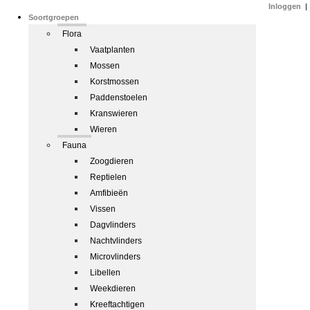
Inloggen
|
Soortgroepen
Flora
Vaatplanten
Mossen
Korstmossen
Paddenstoelen
Kranswieren
Wieren
Fauna
Zoogdieren
Reptielen
Amfibieën
Vissen
Dagvlinders
Nachtvlinders
Microvlinders
Libellen
Weekdieren
Kreeftachtigen