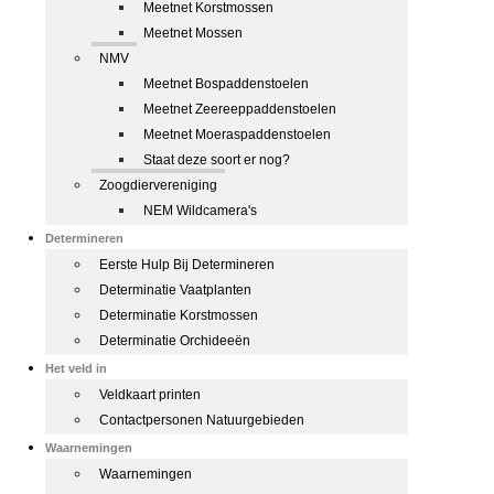
Meetnet Korstmossen
Meetnet Mossen
NMV
Meetnet Bospaddenstoelen
Meetnet Zeereeppaddenstoelen
Meetnet Moeraspaddenstoelen
Staat deze soort er nog?
Zoogdiervereniging
NEM Wildcamera's
Determineren
Eerste Hulp Bij Determineren
Determinatie Vaatplanten
Determinatie Korstmossen
Determinatie Orchideeën
Het veld in
Veldkaart printen
Contactpersonen Natuurgebieden
Waarnemingen
Waarnemingen