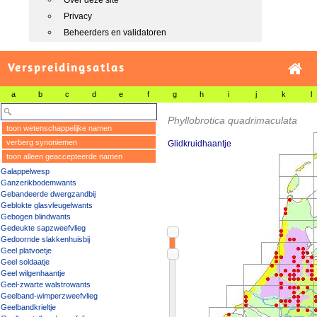
Over deze site
Privacy
Beheerders en validatoren
Verspreidingsatlas
a
b
c
d
e
f
g
h
i
j
k
l
Phyllobrotica quadrimaculata
toon wetenschappelijke namen
verberg synoniemen
Glidkruidhaantje
toon alleen geaccepteerde namen
Galappelwesp
Ganzerikbodemwants
Gebandeerde dwergzandbij
Geblokte glasvleugelwants
Gebogen blindwants
Gedeukte sapzweefvlieg
Gedoornde slakkenhuisbij
Geel platvoetje
Geel soldaatje
Geel wilgenhaantje
Geel-zwarte walstrowants
Geelband-wimperzweefvlieg
Geelbandkrieltje