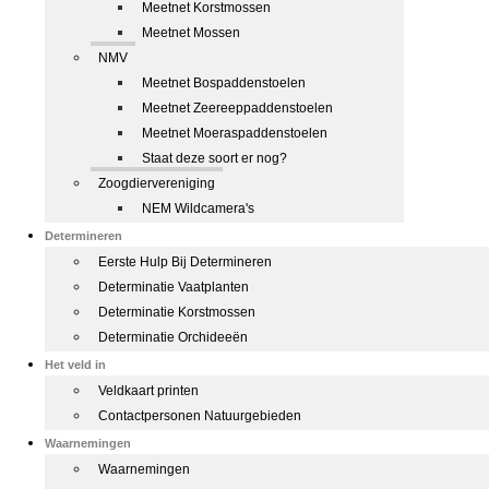
Meetnet Korstmossen
Meetnet Mossen
NMV
Meetnet Bospaddenstoelen
Meetnet Zeereeppaddenstoelen
Meetnet Moeraspaddenstoelen
Staat deze soort er nog?
Zoogdiervereniging
NEM Wildcamera's
Determineren
Eerste Hulp Bij Determineren
Determinatie Vaatplanten
Determinatie Korstmossen
Determinatie Orchideeën
Het veld in
Veldkaart printen
Contactpersonen Natuurgebieden
Waarnemingen
Waarnemingen