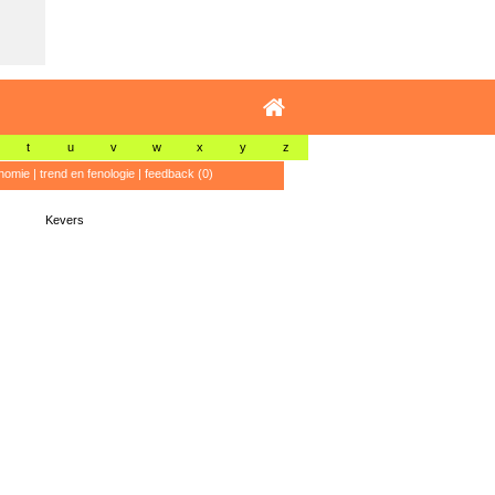
t
u
v
w
x
y
z
nomie
|
trend en fenologie
|
feedback (0)
Kevers