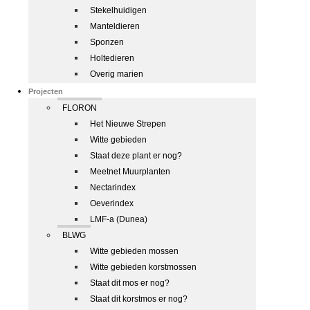
Stekelhuidigen
Manteldieren
Sponzen
Holtedieren
Overig marien
Projecten
FLORON
Het Nieuwe Strepen
Witte gebieden
Staat deze plant er nog?
Meetnet Muurplanten
Nectarindex
Oeverindex
LMF-a (Dunea)
BLWG
Witte gebieden mossen
Witte gebieden korstmossen
Staat dit mos er nog?
Staat dit korstmos er nog?