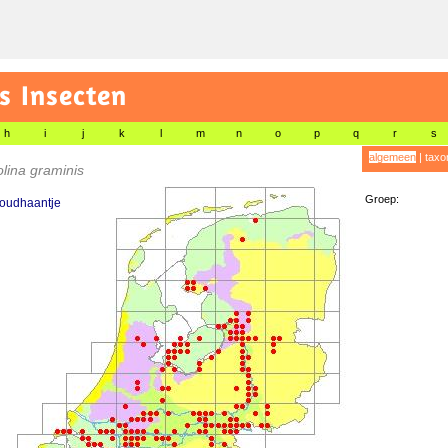
s Insecten
h
i
j
k
l
m
n
o
p
q
r
s
algemeen
|
taxo
lina graminis
Groep:
goudhaantje