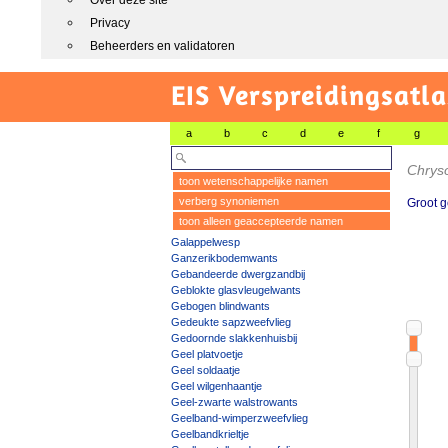
Over deze site
Privacy
Beheerders en validatoren
EIS Verspreidingsatla
a
b
c
d
e
f
g
Chryso
toon wetenschappelijke namen
verberg synoniemen
Groot 
toon alleen geaccepteerde namen
Galappelwesp
Ganzerikbodemwants
Gebandeerde dwergzandbij
Geblokte glasvleugelwants
Gebogen blindwants
Gedeukte sapzweefvlieg
Gedoornde slakkenhuisbij
Geel platvoetje
Geel soldaatje
Geel wilgenhaantje
Geel-zwarte walstrowants
Geelband-wimperzweefvlieg
Geelbandkrieltje