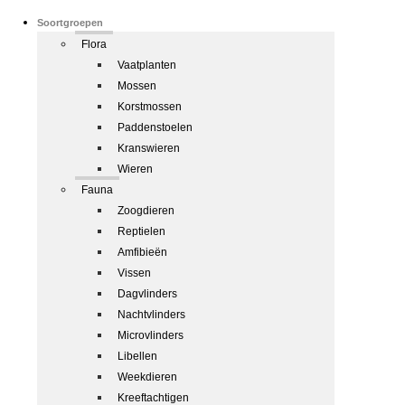
Soortgroepen
Flora
Vaatplanten
Mossen
Korstmossen
Paddenstoelen
Kranswieren
Wieren
Fauna
Zoogdieren
Reptielen
Amfibieën
Vissen
Dagvlinders
Nachtvlinders
Microvlinders
Libellen
Weekdieren
Kreeftachtigen