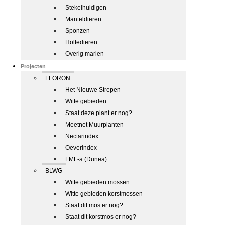
Stekelhuidigen
Manteldieren
Sponzen
Holtedieren
Overig marien
Projecten
FLORON
Het Nieuwe Strepen
Witte gebieden
Staat deze plant er nog?
Meetnet Muurplanten
Nectarindex
Oeverindex
LMF-a (Dunea)
BLWG
Witte gebieden mossen
Witte gebieden korstmossen
Staat dit mos er nog?
Staat dit korstmos er nog?