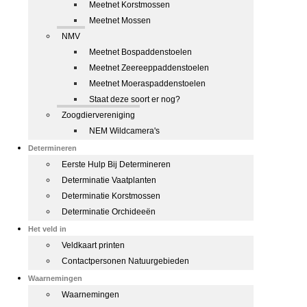
Meetnet Korstmossen
Meetnet Mossen
NMV
Meetnet Bospaddenstoelen
Meetnet Zeereeppaddenstoelen
Meetnet Moeraspaddenstoelen
Staat deze soort er nog?
Zoogdiervereniging
NEM Wildcamera's
Determineren
Eerste Hulp Bij Determineren
Determinatie Vaatplanten
Determinatie Korstmossen
Determinatie Orchideeën
Het veld in
Veldkaart printen
Contactpersonen Natuurgebieden
Waarnemingen
Waarnemingen