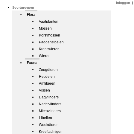
Inloggen
|
Soortgroepen
Flora
Vaatplanten
Mossen
Korstmossen
Paddenstoelen
Kranswieren
Wieren
Fauna
Zoogdieren
Reptielen
Amfibieën
Vissen
Dagvlinders
Nachtvlinders
Microvlinders
Libellen
Weekdieren
Kreeftachtigen