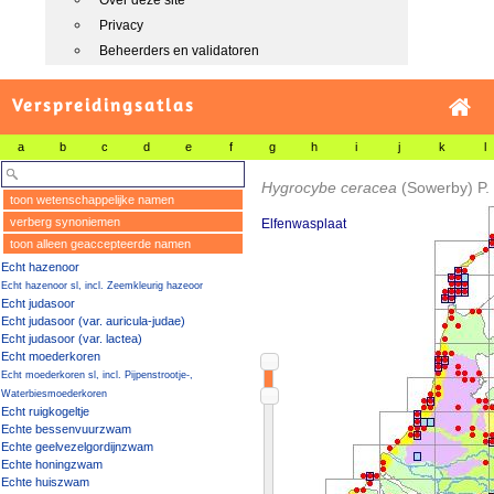
Over deze site
Privacy
Beheerders en validatoren
Verspreidingsatlas
a
b
c
d
e
f
g
h
i
j
k
l
Hygrocybe ceracea
(Sowerby) P
toon wetenschappelijke namen
verberg synoniemen
Elfenwasplaat
toon alleen geaccepteerde namen
Echt hazenoor
Echt hazenoor sl, incl. Zeemkleurig hazeoor
Echt judasoor
Echt judasoor (var. auricula-judae)
Echt judasoor (var. lactea)
Echt moederkoren
Echt moederkoren sl, incl. Pijpenstrootje-,
Waterbiesmoederkoren
Echt ruigkogeltje
Echte bessenvuurzwam
Echte geelvezelgordijnzwam
Echte honingzwam
Echte huiszwam