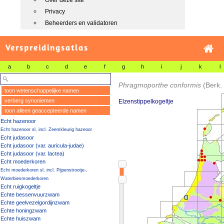
Over deze site
Privacy
Beheerders en validatoren
Verspreidingsatlas
a
b
c
d
e
f
g
h
i
j
k
l
Phragmoporthe conformis
(Berk.
toon wetenschappelijke namen
verberg synoniemen
Elzenstippelkogeltje
toon alleen geaccepteerde namen
Echt hazenoor
Echt hazenoor sl, incl. Zeemkleurig hazeoor
Echt judasoor
Echt judasoor (var. auricula-judae)
Echt judasoor (var. lactea)
Echt moederkoren
Echt moederkoren sl, incl. Pijpenstrootje-,
Waterbiesmoederkoren
Echt ruigkogeltje
Echte bessenvuurzwam
Echte geelvezelgordijnzwam
Echte honingzwam
Echte huiszwam