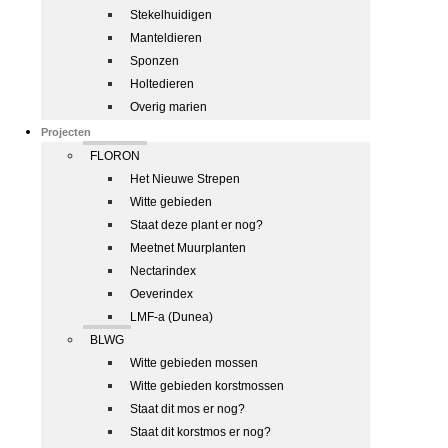
Stekelhuidigen
Manteldieren
Sponzen
Holtedieren
Overig marien
Projecten
FLORON
Het Nieuwe Strepen
Witte gebieden
Staat deze plant er nog?
Meetnet Muurplanten
Nectarindex
Oeverindex
LMF-a (Dunea)
BLWG
Witte gebieden mossen
Witte gebieden korstmossen
Staat dit mos er nog?
Staat dit korstmos er nog?