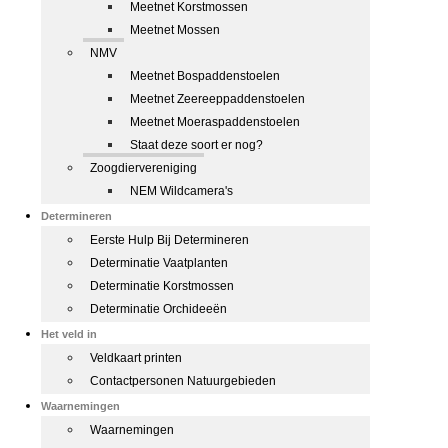
Meetnet Korstmossen
Meetnet Mossen
NMV
Meetnet Bospaddenstoelen
Meetnet Zeereeppaddenstoelen
Meetnet Moeraspaddenstoelen
Staat deze soort er nog?
Zoogdiervereniging
NEM Wildcamera's
Determineren
Eerste Hulp Bij Determineren
Determinatie Vaatplanten
Determinatie Korstmossen
Determinatie Orchideeën
Het veld in
Veldkaart printen
Contactpersonen Natuurgebieden
Waarnemingen
Waarnemingen