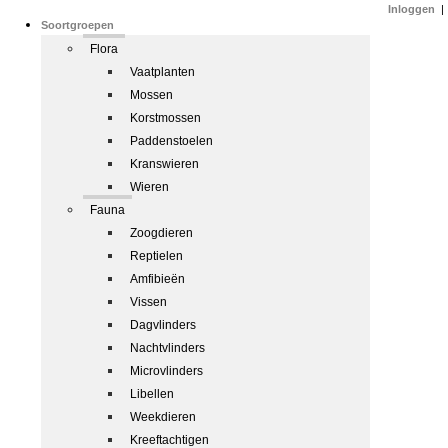
Inloggen
|
Soortgroepen
Flora
Vaatplanten
Mossen
Korstmossen
Paddenstoelen
Kranswieren
Wieren
Fauna
Zoogdieren
Reptielen
Amfibieën
Vissen
Dagvlinders
Nachtvlinders
Microvlinders
Libellen
Weekdieren
Kreeftachtigen