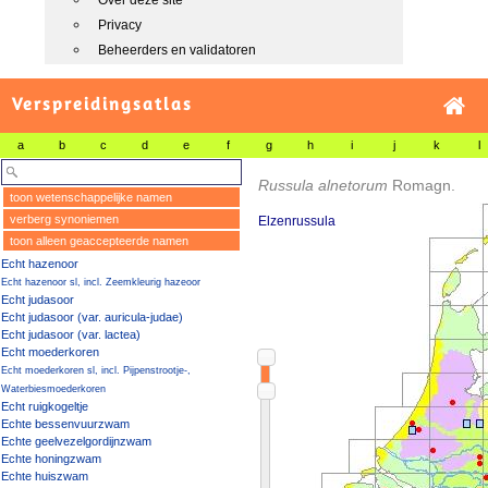
Over deze site
Privacy
Beheerders en validatoren
Verspreidingsatlas
a
b
c
d
e
f
g
h
i
j
k
l
Russula alnetorum
Romagn.
toon wetenschappelijke namen
verberg synoniemen
Elzenrussula
toon alleen geaccepteerde namen
Echt hazenoor
Echt hazenoor sl, incl. Zeemkleurig hazeoor
Echt judasoor
Echt judasoor (var. auricula-judae)
Echt judasoor (var. lactea)
Echt moederkoren
Echt moederkoren sl, incl. Pijpenstrootje-,
Waterbiesmoederkoren
Echt ruigkogeltje
Echte bessenvuurzwam
Echte geelvezelgordijnzwam
Echte honingzwam
Echte huiszwam