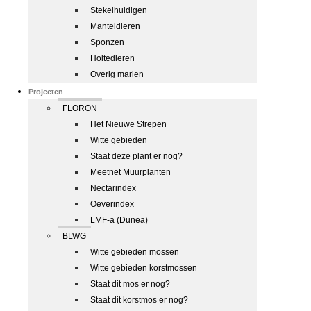
Stekelhuidigen
Manteldieren
Sponzen
Holtedieren
Overig marien
Projecten
FLORON
Het Nieuwe Strepen
Witte gebieden
Staat deze plant er nog?
Meetnet Muurplanten
Nectarindex
Oeverindex
LMF-a (Dunea)
BLWG
Witte gebieden mossen
Witte gebieden korstmossen
Staat dit mos er nog?
Staat dit korstmos er nog?