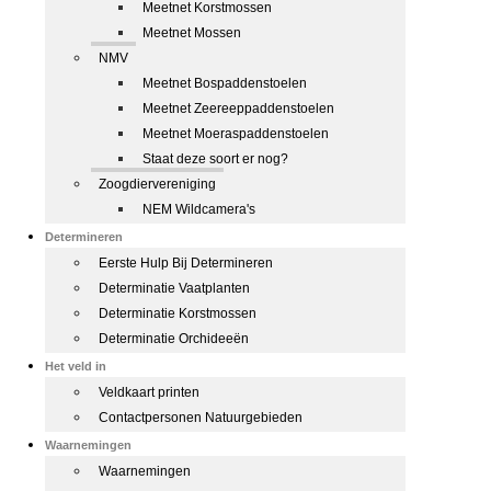
Meetnet Korstmossen
Meetnet Mossen
NMV
Meetnet Bospaddenstoelen
Meetnet Zeereeppaddenstoelen
Meetnet Moeraspaddenstoelen
Staat deze soort er nog?
Zoogdiervereniging
NEM Wildcamera's
Determineren
Eerste Hulp Bij Determineren
Determinatie Vaatplanten
Determinatie Korstmossen
Determinatie Orchideeën
Het veld in
Veldkaart printen
Contactpersonen Natuurgebieden
Waarnemingen
Waarnemingen