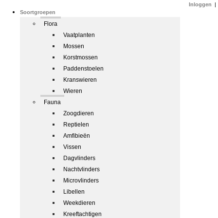
Inloggen
|
Soortgroepen
Flora
Vaatplanten
Mossen
Korstmossen
Paddenstoelen
Kranswieren
Wieren
Fauna
Zoogdieren
Reptielen
Amfibieën
Vissen
Dagvlinders
Nachtvlinders
Microvlinders
Libellen
Weekdieren
Kreeftachtigen