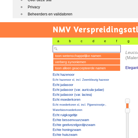
Over deze site
Privacy
Beheerders en validatoren
NMV Verspreidingsat
a
b
c
d
e
f
g
Leuco
toon wetenschappelijke namen
(Malen
verberg synoniemen
Elegant
toon alleen geaccepteerde namen
Echt hazenoor
Echt hazenoor sl, incl. Zeemkleurig hazeoor
Echt judasoor
Echt judasoor (var. auricula-judae)
Echt judasoor (var. lactea)
Echt moederkoren
Echt moederkoren sl, incl. Pijpenstrootje-,
Waterbiesmoederkoren
Echt ruigkogeltje
Echte bessenvuurzwam
Echte geelvezelgordijnzwam
Echte honingzwam
Echte huiszwam