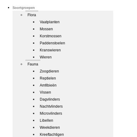
Soortgroepen
Flora
Vaatplanten
Mossen
Korstmossen
Paddenstoelen
Kranswieren
Wieren
Fauna
Zoogdieren
Reptielen
Amfibieën
Vissen
Dagvlinders
Nachtvlinders
Microvlinders
Libellen
Weekdieren
Kreeftachtigen