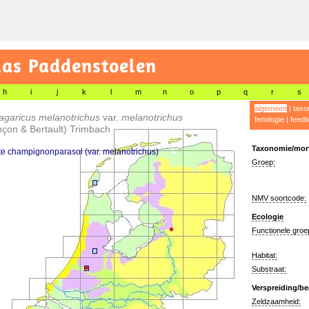
las Paddenstoelen
h
i
j
k
l
m
n
o
p
q
r
s
algemeen
|
taxo
agaricus melanotrichus
var.
melanotrichus
fenologie
|
feedb
çon & Bertault) Trimbach
Taxonomie/morf
e champignonparasol (var. melanotrichus)
Groep:
NMV soortcode:
Ecologie
Functionele groe
Habitat:
Substraat:
Verspreiding/be
Zeldzaamheid: