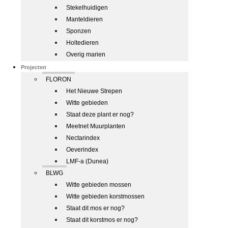
Stekelhuidigen
Manteldieren
Sponzen
Holtedieren
Overig marien
Projecten
FLORON
Het Nieuwe Strepen
Witte gebieden
Staat deze plant er nog?
Meetnet Muurplanten
Nectarindex
Oeverindex
LMF-a (Dunea)
BLWG
Witte gebieden mossen
Witte gebieden korstmossen
Staat dit mos er nog?
Staat dit korstmos er nog?