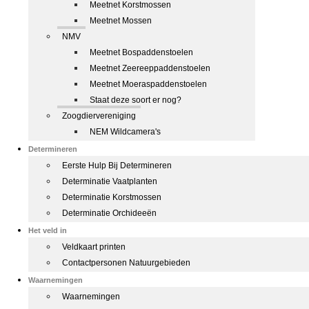
Meetnet Korstmossen
Meetnet Mossen
NMV
Meetnet Bospaddenstoelen
Meetnet Zeereeppaddenstoelen
Meetnet Moeraspaddenstoelen
Staat deze soort er nog?
Zoogdiervereniging
NEM Wildcamera's
Determineren
Eerste Hulp Bij Determineren
Determinatie Vaatplanten
Determinatie Korstmossen
Determinatie Orchideeën
Het veld in
Veldkaart printen
Contactpersonen Natuurgebieden
Waarnemingen
Waarnemingen