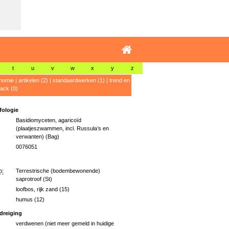
t
u
v
w
x
y
z
nomie
|
artikelen (2)
|
standaardwerken (1)
|
trend en
ack (0)
ologie
Basidiomyceten, agaricoïd
(plaatjeszwammen, incl. Russula’s en
verwanten) (Bag)
0076051
p:
Terrestrische (bodembewonende)
saprotroof (St)
loofbos, rijk zand (15)
humus (12)
dreiging
verdwenen (niet meer gemeld in huidige