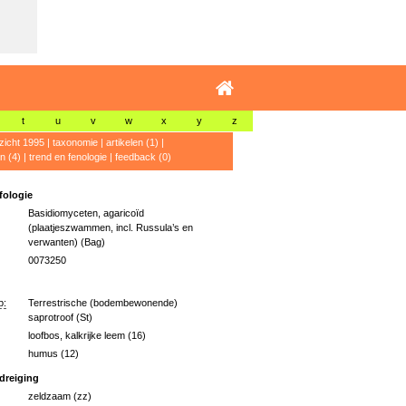
t
u
v
w
x
y
z
zicht 1995
|
taxonomie
|
artikelen (1)
|
n (4)
|
trend en fenologie
|
feedback (0)
ologie
Basidiomyceten, agaricoïd
(plaatjeszwammen, incl. Russula’s en
verwanten) (Bag)
0073250
p:
Terrestrische (bodembewonende)
saprotroof (St)
loofbos, kalkrijke leem (16)
humus (12)
dreiging
zeldzaam (zz)