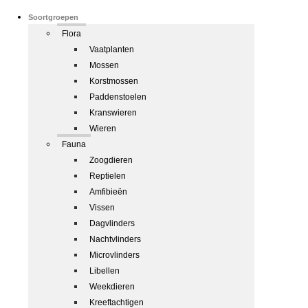
Soortgroepen
Flora
Vaatplanten
Mossen
Korstmossen
Paddenstoelen
Kranswieren
Wieren
Fauna
Zoogdieren
Reptielen
Amfibieën
Vissen
Dagvlinders
Nachtvlinders
Microvlinders
Libellen
Weekdieren
Kreeftachtigen