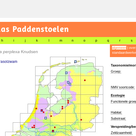
las Paddenstoelen
h
i
j
k
l
m
n
o
p
q
r
s
algemeen
|
over
a perplexa
Knudsen
standaardwerke
rasolzwam
Taxonomie/morf
Groep:
NMV soortcode:
Ecologie
Functionele groe
Habitat:
Substraat:
Verspreiding/be
Zeldzaamheid: