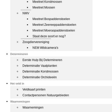
Meetnet Korstmossen
Meetnet Mossen
NMV
Meetnet Bospaddenstoelen
Meetnet Zeereeppaddenstoelen
Meetnet Moeraspaddenstoelen
Staat deze soort er nog?
Zoogdiervereniging
NEM Wildcamera's
Determineren
Eerste Hulp Bij Determineren
Determinatie Vaatplanten
Determinatie Korstmossen
Determinatie Orchideeën
Het veld in
Veldkaart printen
Contactpersonen Natuurgebieden
Waarnemingen
Waarnemingen