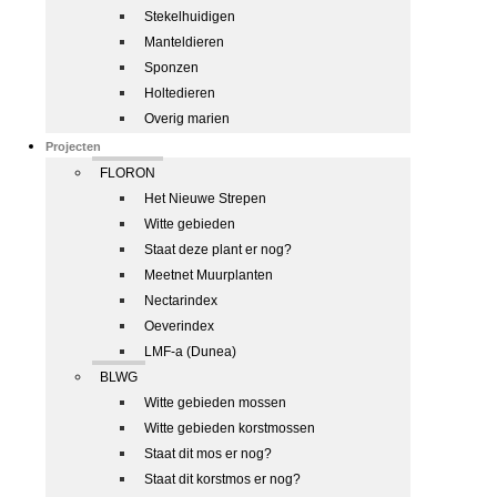
Stekelhuidigen
Manteldieren
Sponzen
Holtedieren
Overig marien
Projecten
FLORON
Het Nieuwe Strepen
Witte gebieden
Staat deze plant er nog?
Meetnet Muurplanten
Nectarindex
Oeverindex
LMF-a (Dunea)
BLWG
Witte gebieden mossen
Witte gebieden korstmossen
Staat dit mos er nog?
Staat dit korstmos er nog?