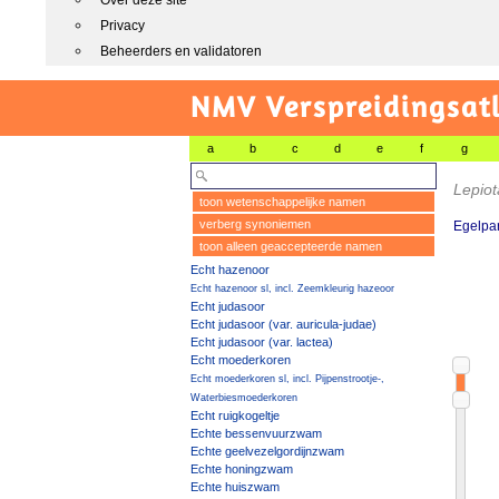
Over deze site
Privacy
Beheerders en validatoren
NMV Verspreidingsat
a
b
c
d
e
f
g
Lepiot
toon wetenschappelijke namen
verberg synoniemen
Egelpa
toon alleen geaccepteerde namen
Echt hazenoor
Echt hazenoor sl, incl. Zeemkleurig hazeoor
Echt judasoor
Echt judasoor (var. auricula-judae)
Echt judasoor (var. lactea)
Echt moederkoren
Echt moederkoren sl, incl. Pijpenstrootje-,
Waterbiesmoederkoren
Echt ruigkogeltje
Echte bessenvuurzwam
Echte geelvezelgordijnzwam
Echte honingzwam
Echte huiszwam