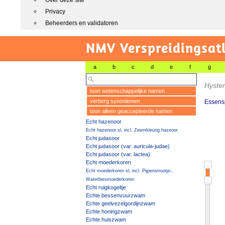
Over deze site
Privacy
Beheerders en validatoren
NMV Verspreidingsat
a
b
c
d
e
f
g
Hyster
toon wetenschappelijke namen
verberg synoniemen
Essensp
toon alleen geaccepteerde namen
Echt hazenoor
Echt hazenoor sl, incl. Zeemkleurig hazeoor
Echt judasoor
Echt judasoor (var. auricula-judae)
Echt judasoor (var. lactea)
Echt moederkoren
Echt moederkoren sl, incl. Pijpenstrootje-,
Waterbiesmoederkoren
Echt ruigkogeltje
Echte bessenvuurzwam
Echte geelvezelgordijnzwam
Echte honingzwam
Echte huiszwam