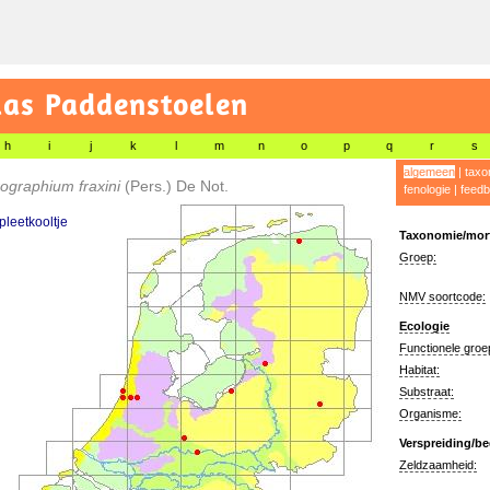
las Paddenstoelen
h
i
j
k
l
m
n
o
p
q
r
s
algemeen
|
taxo
ographium fraxini
(Pers.) De Not.
fenologie
|
feedb
leetkooltje
Taxonomie/morf
Groep:
NMV soortcode:
Ecologie
Functionele groe
Habitat:
Substraat:
Organisme:
Verspreiding/be
Zeldzaamheid: