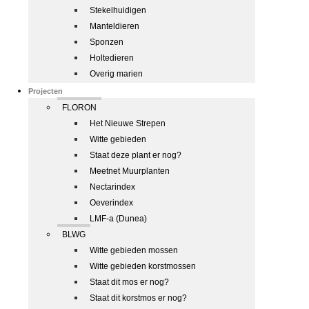
Stekelhuidigen
Manteldieren
Sponzen
Holtedieren
Overig marien
Projecten
FLORON
Het Nieuwe Strepen
Witte gebieden
Staat deze plant er nog?
Meetnet Muurplanten
Nectarindex
Oeverindex
LMF-a (Dunea)
BLWG
Witte gebieden mossen
Witte gebieden korstmossen
Staat dit mos er nog?
Staat dit korstmos er nog?