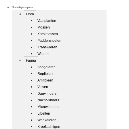
Soortgroepen
Flora
Vaatplanten
Mossen
Korstmossen
Paddenstoelen
Kranswieren
Wieren
Fauna
Zoogdieren
Reptielen
Amfibieën
Vissen
Dagvlinders
Nachtvlinders
Microvlinders
Libellen
Weekdieren
Kreeftachtigen