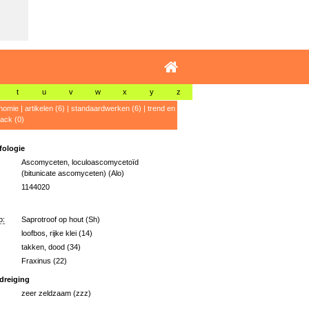
t
u
v
w
x
y
z
nomie
|
artikelen (6)
|
standaardwerken (6)
|
trend en
ack (0)
ologie
Ascomyceten, loculoascomycetoïd
(bitunicate ascomyceten) (Alo)
1144020
p:
Saprotroof op hout (Sh)
loofbos, rijke klei (14)
takken, dood (34)
Fraxinus (22)
dreiging
zeer zeldzaam (zzz)