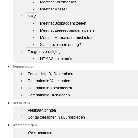
Meetnet Korstmossen
Meetnet Mossen
NMV
Meetnet Bospaddenstoelen
Meetnet Zeereeppaddenstoelen
Meetnet Moeraspaddenstoelen
Staat deze soort er nog?
Zoogdiervereniging
NEM Wildcamera's
Determineren
Eerste Hulp Bij Determineren
Determinatie Vaatplanten
Determinatie Korstmossen
Determinatie Orchideeën
Het veld in
Veldkaart printen
Contactpersonen Natuurgebieden
Waarnemingen
Waarnemingen