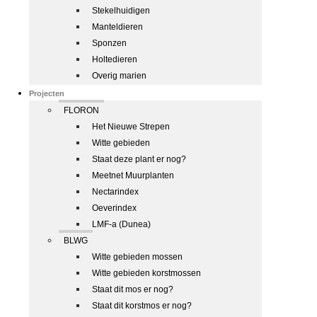
Stekelhuidigen
Manteldieren
Sponzen
Holtedieren
Overig marien
Projecten
FLORON
Het Nieuwe Strepen
Witte gebieden
Staat deze plant er nog?
Meetnet Muurplanten
Nectarindex
Oeverindex
LMF-a (Dunea)
BLWG
Witte gebieden mossen
Witte gebieden korstmossen
Staat dit mos er nog?
Staat dit korstmos er nog?