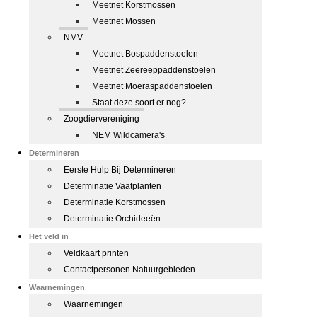
Meetnet Korstmossen
Meetnet Mossen
NMV
Meetnet Bospaddenstoelen
Meetnet Zeereeppaddenstoelen
Meetnet Moeraspaddenstoelen
Staat deze soort er nog?
Zoogdiervereniging
NEM Wildcamera's
Determineren
Eerste Hulp Bij Determineren
Determinatie Vaatplanten
Determinatie Korstmossen
Determinatie Orchideeën
Het veld in
Veldkaart printen
Contactpersonen Natuurgebieden
Waarnemingen
Waarnemingen