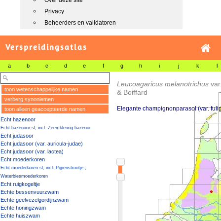
Over deze site
Privacy
Beheerders en validatoren
Verspreidingsatlas
a
b
c
d
e
f
g
h
i
j
k
l
Leucoagaricus melanotrichus
var
toon wetenschappelijke namen
& Boiffard
verberg synoniemen
Elegante champignonparasol (var. ful
toon alleen geaccepteerde namen
Echt hazenoor
Echt hazenoor sl, incl. Zeemkleurig hazeoor
Echt judasoor
Echt judasoor (var. auricula-judae)
Echt judasoor (var. lactea)
Echt moederkoren
Echt moederkoren sl, incl. Pijpenstrootje-,
Waterbiesmoederkoren
Echt ruigkogeltje
Echte bessenvuurzwam
Echte geelvezelgordijnzwam
Echte honingzwam
Echte huiszwam