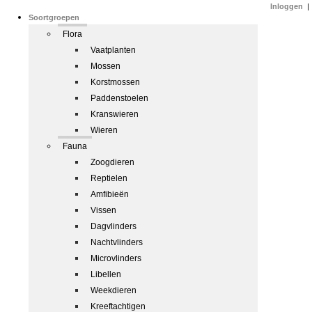
Inloggen
|
Soortgroepen
Flora
Vaatplanten
Mossen
Korstmossen
Paddenstoelen
Kranswieren
Wieren
Fauna
Zoogdieren
Reptielen
Amfibieën
Vissen
Dagvlinders
Nachtvlinders
Microvlinders
Libellen
Weekdieren
Kreeftachtigen