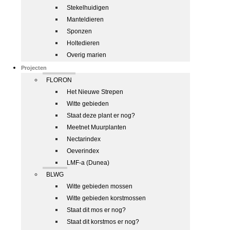
Stekelhuidigen
Manteldieren
Sponzen
Holtedieren
Overig marien
Projecten
FLORON
Het Nieuwe Strepen
Witte gebieden
Staat deze plant er nog?
Meetnet Muurplanten
Nectarindex
Oeverindex
LMF-a (Dunea)
BLWG
Witte gebieden mossen
Witte gebieden korstmossen
Staat dit mos er nog?
Staat dit korstmos er nog?