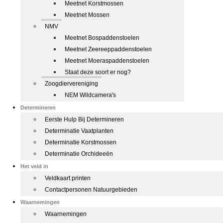
Meetnet Korstmossen
Meetnet Mossen
NMV
Meetnet Bospaddenstoelen
Meetnet Zeereeppaddenstoelen
Meetnet Moeraspaddenstoelen
Staat deze soort er nog?
Zoogdiervereniging
NEM Wildcamera's
Determineren
Eerste Hulp Bij Determineren
Determinatie Vaatplanten
Determinatie Korstmossen
Determinatie Orchideeën
Het veld in
Veldkaart printen
Contactpersonen Natuurgebieden
Waarnemingen
Waarnemingen