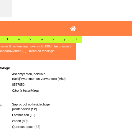
t
u
v
w
x
y
z
nomie & herkenning
|
overzicht 1995
|
taxonomie
|
andaardwerken (9)
|
trend en fenologie
|
ologie
Ascomyceten, helotioïd
(schijfzwammen en verwanten) (Ahe)
0577050
Ciboria batschiana
p:
Saprotroof op kruidachtige
plantendelen (Sk)
Loofbossen (10)
zaden (49)
Quercus spec. (42)