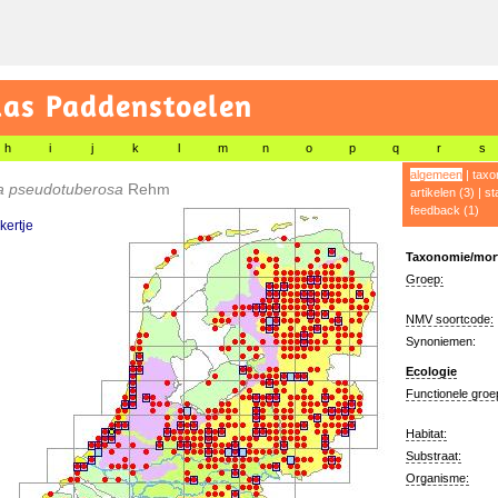
las Paddenstoelen
h
i
j
k
l
m
n
o
p
q
r
s
algemeen
|
taxo
ia pseudotuberosa
Rehm
artikelen (3)
|
st
feedback (1)
kertje
Taxonomie/morf
Groep:
NMV soortcode:
Synoniemen:
Ecologie
Functionele groe
Habitat:
Substraat:
Organisme: