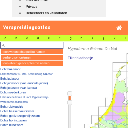
Over deze site
Privacy
Beheerders en validatoren
Verspreidingsatlas
a
b
c
d
e
f
g
h
i
j
k
l
Hypoderma ilicinum
De Not.
toon wetenschappelijke namen
verberg synoniemen
Eikenbladbootje
toon alleen geaccepteerde namen
Echt hazenoor
Echt hazenoor sl, incl. Zeemkleurig hazeoor
Echt judasoor
Echt judasoor (var. auricula-judae)
Echt judasoor (var. lactea)
Echt moederkoren
Echt moederkoren sl, incl. Pijpenstrootje-,
Waterbiesmoederkoren
Echt ruigkogeltje
Echte bessenvuurzwam
Echte geelvezelgordijnzwam
Echte honingzwam
Echte huiszwam