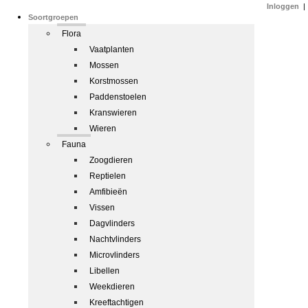
Inloggen
|
Soortgroepen
Flora
Vaatplanten
Mossen
Korstmossen
Paddenstoelen
Kranswieren
Wieren
Fauna
Zoogdieren
Reptielen
Amfibieën
Vissen
Dagvlinders
Nachtvlinders
Microvlinders
Libellen
Weekdieren
Kreeftachtigen