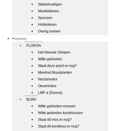
Stekelhuidigen
Manteldieren
Sponzen
Holtedieren
Overig marien
Projecten
FLORON
Het Nieuwe Strepen
Witte gebieden
Staat deze plant er nog?
Meetnet Muurplanten
Nectarindex
Oeverindex
LMF-a (Dunea)
BLWG
Witte gebieden mossen
Witte gebieden korstmossen
Staat dit mos er nog?
Staat dit korstmos er nog?