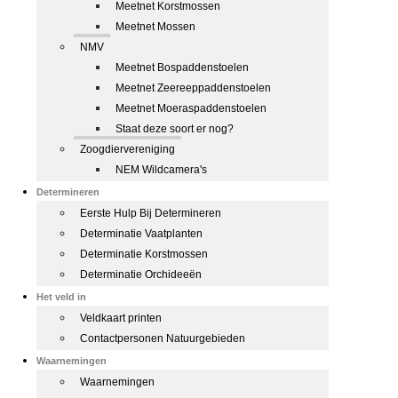
Meetnet Korstmossen
Meetnet Mossen
NMV
Meetnet Bospaddenstoelen
Meetnet Zeereeppaddenstoelen
Meetnet Moeraspaddenstoelen
Staat deze soort er nog?
Zoogdiervereniging
NEM Wildcamera's
Determineren
Eerste Hulp Bij Determineren
Determinatie Vaatplanten
Determinatie Korstmossen
Determinatie Orchideeën
Het veld in
Veldkaart printen
Contactpersonen Natuurgebieden
Waarnemingen
Waarnemingen