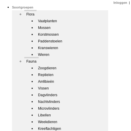
Inloggen
|
Soortgroepen
Flora
Vaatplanten
Mossen
Korstmossen
Paddenstoelen
Kranswieren
Wieren
Fauna
Zoogdieren
Reptielen
Amfibieën
Vissen
Dagvlinders
Nachtvlinders
Microvlinders
Libellen
Weekdieren
Kreeftachtigen