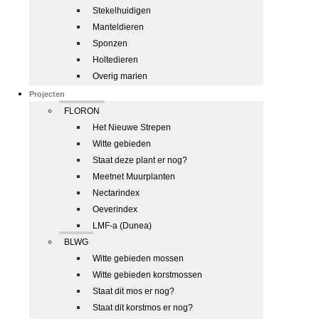
Stekelhuidigen
Manteldieren
Sponzen
Holtedieren
Overig marien
Projecten
FLORON
Het Nieuwe Strepen
Witte gebieden
Staat deze plant er nog?
Meetnet Muurplanten
Nectarindex
Oeverindex
LMF-a (Dunea)
BLWG
Witte gebieden mossen
Witte gebieden korstmossen
Staat dit mos er nog?
Staat dit korstmos er nog?