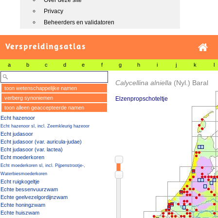
Over deze site
Privacy
Beheerders en validatoren
Verspreidingsatlas
a
b
c
d
e
f
g
h
i
j
k
l
Calycellina alniella
(Nyl.) Baral
toon wetenschappelijke namen
verberg synoniemen
Elzenpropschoteltje
toon alleen geaccepteerde namen
Echt hazenoor
Echt hazenoor sl, incl. Zeemkleurig hazeoor
Echt judasoor
Echt judasoor (var. auricula-judae)
Echt judasoor (var. lactea)
Echt moederkoren
Echt moederkoren sl, incl. Pijpenstrootje-,
Waterbiesmoederkoren
Echt ruigkogeltje
Echte bessenvuurzwam
Echte geelvezelgordijnzwam
Echte honingzwam
Echte huiszwam