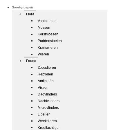
Soortgroepen
Flora
Vaatplanten
Mossen
Korstmossen
Paddenstoelen
Kranswieren
Wieren
Fauna
Zoogdieren
Reptielen
Amfibieën
Vissen
Dagvlinders
Nachtvlinders
Microvlinders
Libellen
Weekdieren
Kreeftachtigen