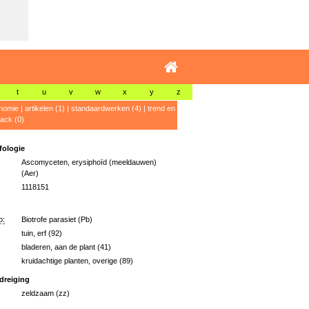
t
u
v
w
x
y
z
nomie
|
artikelen (1)
|
standaardwerken (4)
|
trend en
ack (0)
ologie
Ascomyceten, erysiphoïd (meeldauwen)
(Aer)
1118151
p:
Biotrofe parasiet (Pb)
tuin, erf (92)
bladeren, aan de plant (41)
kruidachtige planten, overige (89)
dreiging
zeldzaam (zz)