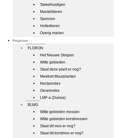
Stekelhuidigen
Manteldieren
Sponzen
Holtedieren
Overig marien
Projecten
FLORON
Het Nieuwe Strepen
Witte gebieden
Staat deze plant er nog?
Meetnet Muurplanten
Nectarindex
Oeverindex
LMF-a (Dunea)
BLWG
Witte gebieden mossen
Witte gebieden korstmossen
Staat dit mos er nog?
Staat dit korstmos er nog?