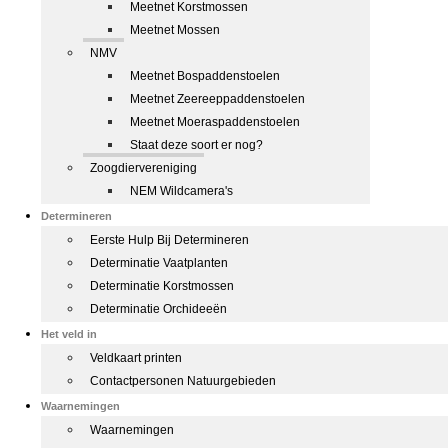
Meetnet Korstmossen
Meetnet Mossen
NMV
Meetnet Bospaddenstoelen
Meetnet Zeereeppaddenstoelen
Meetnet Moeraspaddenstoelen
Staat deze soort er nog?
Zoogdiervereniging
NEM Wildcamera's
Determineren
Eerste Hulp Bij Determineren
Determinatie Vaatplanten
Determinatie Korstmossen
Determinatie Orchideeën
Het veld in
Veldkaart printen
Contactpersonen Natuurgebieden
Waarnemingen
Waarnemingen