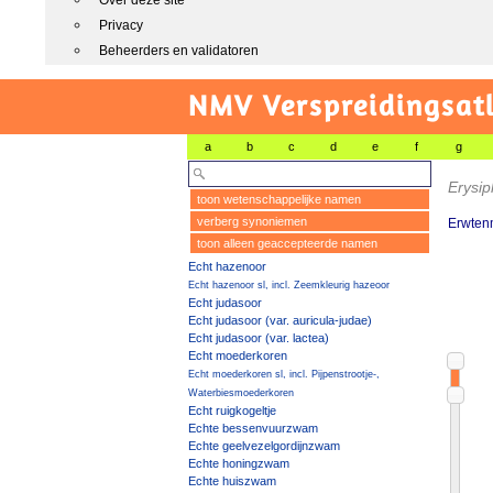
Over deze site
Privacy
Beheerders en validatoren
NMV Verspreidingsat
a
b
c
d
e
f
g
Erysip
toon wetenschappelijke namen
verberg synoniemen
Erwten
toon alleen geaccepteerde namen
Echt hazenoor
Echt hazenoor sl, incl. Zeemkleurig hazeoor
Echt judasoor
Echt judasoor (var. auricula-judae)
Echt judasoor (var. lactea)
Echt moederkoren
Echt moederkoren sl, incl. Pijpenstrootje-,
Waterbiesmoederkoren
Echt ruigkogeltje
Echte bessenvuurzwam
Echte geelvezelgordijnzwam
Echte honingzwam
Echte huiszwam