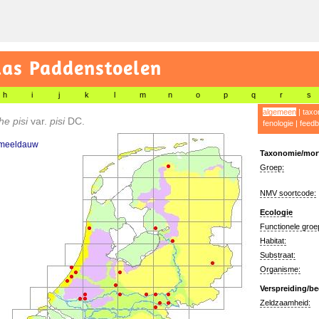
las Paddenstoelen
h
i
j
k
l
m
n
o
p
q
r
s
algemeen
|
taxo
he pisi
var.
pisi
DC.
fenologie
|
feedb
meeldauw
Taxonomie/morf
Groep:
NMV soortcode:
Ecologie
Functionele groe
Habitat:
Substraat:
Organisme:
Verspreiding/be
Zeldzaamheid: