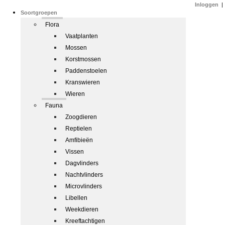
Inloggen
|
Soortgroepen
Flora
Vaatplanten
Mossen
Korstmossen
Paddenstoelen
Kranswieren
Wieren
Fauna
Zoogdieren
Reptielen
Amfibieën
Vissen
Dagvlinders
Nachtvlinders
Microvlinders
Libellen
Weekdieren
Kreeftachtigen