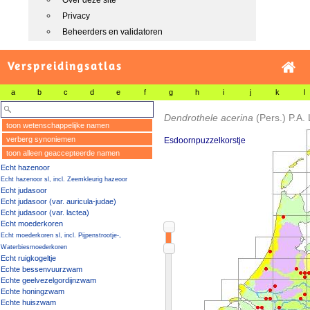
Over deze site
Privacy
Beheerders en validatoren
Verspreidingsatlas
a
b
c
d
e
f
g
h
i
j
k
l
Dendrothele acerina
(Pers.) P.A
toon wetenschappelijke namen
verberg synoniemen
Esdoornpuzzelkorstje
toon alleen geaccepteerde namen
Echt hazenoor
Echt hazenoor sl, incl. Zeemkleurig hazeoor
Echt judasoor
Echt judasoor (var. auricula-judae)
Echt judasoor (var. lactea)
Echt moederkoren
Echt moederkoren sl, incl. Pijpenstrootje-,
Waterbiesmoederkoren
Echt ruigkogeltje
Echte bessenvuurzwam
Echte geelvezelgordijnzwam
Echte honingzwam
Echte huiszwam