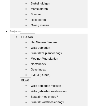
Stekelhuidigen
Manteldieren
Sponzen
Holtedieren
Overig marien
Projecten
FLORON
Het Nieuwe Strepen
Witte gebieden
Staat deze plant er nog?
Meetnet Muurplanten
Nectarindex
Oeverindex
LMF-a (Dunea)
BLWG
Witte gebieden mossen
Witte gebieden korstmossen
Staat dit mos er nog?
Staat dit korstmos er nog?