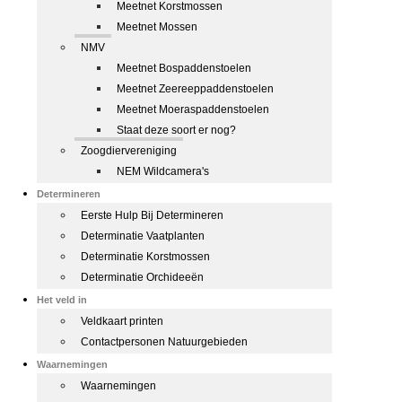
Meetnet Korstmossen
Meetnet Mossen
NMV
Meetnet Bospaddenstoelen
Meetnet Zeereeppaddenstoelen
Meetnet Moeraspaddenstoelen
Staat deze soort er nog?
Zoogdiervereniging
NEM Wildcamera's
Determineren
Eerste Hulp Bij Determineren
Determinatie Vaatplanten
Determinatie Korstmossen
Determinatie Orchideeën
Het veld in
Veldkaart printen
Contactpersonen Natuurgebieden
Waarnemingen
Waarnemingen