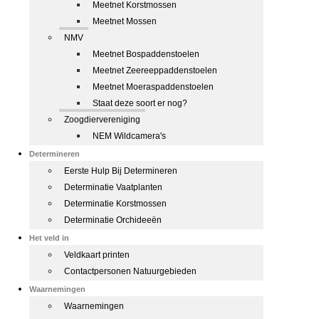
Meetnet Korstmossen
Meetnet Mossen
NMV
Meetnet Bospaddenstoelen
Meetnet Zeereeppaddenstoelen
Meetnet Moeraspaddenstoelen
Staat deze soort er nog?
Zoogdiervereniging
NEM Wildcamera's
Determineren
Eerste Hulp Bij Determineren
Determinatie Vaatplanten
Determinatie Korstmossen
Determinatie Orchideeën
Het veld in
Veldkaart printen
Contactpersonen Natuurgebieden
Waarnemingen
Waarnemingen