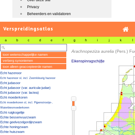
Over deze site
Privacy
Beheerders en validatoren
Verspreidingsatlas
a
b
c
d
e
f
g
h
i
j
k
l
Arachnopeziza aurelia
(Pers.) Fu
toon wetenschappelijke namen
verberg synoniemen
Eikenspinragschijfje
toon alleen geaccepteerde namen
Echt hazenoor
Echt hazenoor sl, incl. Zeemkleurig hazeoor
Echt judasoor
Echt judasoor (var. auricula-judae)
Echt judasoor (var. lactea)
Echt moederkoren
Echt moederkoren sl, incl. Pijpenstrootje-,
Waterbiesmoederkoren
Echt ruigkogeltje
Echte bessenvuurzwam
Echte geelvezelgordijnzwam
Echte honingzwam
Echte huiszwam