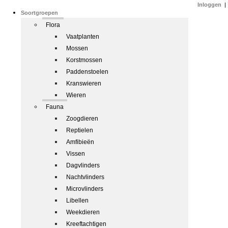
Inloggen
|
Soortgroepen
Flora
Vaatplanten
Mossen
Korstmossen
Paddenstoelen
Kranswieren
Wieren
Fauna
Zoogdieren
Reptielen
Amfibieën
Vissen
Dagvlinders
Nachtvlinders
Microvlinders
Libellen
Weekdieren
Kreeftachtigen