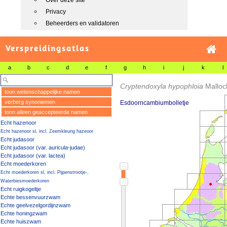
Over deze site
Privacy
Beheerders en validatoren
Verspreidingsatlas
a
b
c
d
e
f
g
h
i
j
k
l
Cryptendoxyla hypophloia
Malloc
toon wetenschappelijke namen
verberg synoniemen
Esdoorncambiumbolletje
toon alleen geaccepteerde namen
Echt hazenoor
Echt hazenoor sl, incl. Zeemkleurig hazeoor
Echt judasoor
Echt judasoor (var. auricula-judae)
Echt judasoor (var. lactea)
Echt moederkoren
Echt moederkoren sl, incl. Pijpenstrootje-,
Waterbiesmoederkoren
Echt ruigkogeltje
Echte bessenvuurzwam
Echte geelvezelgordijnzwam
Echte honingzwam
Echte huiszwam