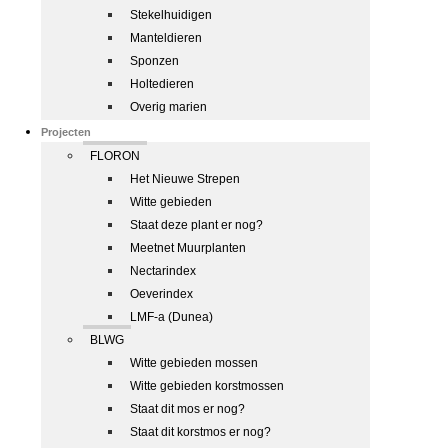
Stekelhuidigen
Manteldieren
Sponzen
Holtedieren
Overig marien
Projecten
FLORON
Het Nieuwe Strepen
Witte gebieden
Staat deze plant er nog?
Meetnet Muurplanten
Nectarindex
Oeverindex
LMF-a (Dunea)
BLWG
Witte gebieden mossen
Witte gebieden korstmossen
Staat dit mos er nog?
Staat dit korstmos er nog?