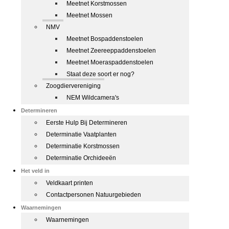
Meetnet Korstmossen
Meetnet Mossen
NMV
Meetnet Bospaddenstoelen
Meetnet Zeereeppaddenstoelen
Meetnet Moeraspaddenstoelen
Staat deze soort er nog?
Zoogdiervereniging
NEM Wildcamera's
Determineren
Eerste Hulp Bij Determineren
Determinatie Vaatplanten
Determinatie Korstmossen
Determinatie Orchideeën
Het veld in
Veldkaart printen
Contactpersonen Natuurgebieden
Waarnemingen
Waarnemingen