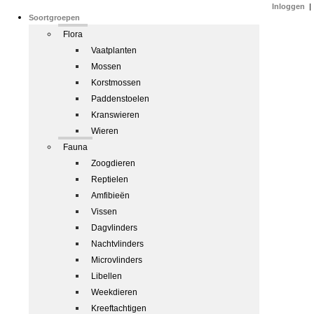
Inloggen
|
Soortgroepen
Flora
Vaatplanten
Mossen
Korstmossen
Paddenstoelen
Kranswieren
Wieren
Fauna
Zoogdieren
Reptielen
Amfibieën
Vissen
Dagvlinders
Nachtvlinders
Microvlinders
Libellen
Weekdieren
Kreeftachtigen