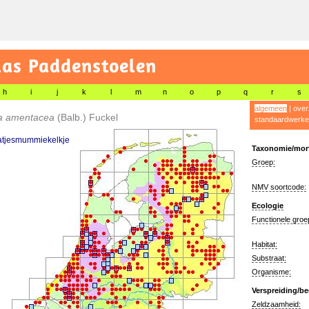
las Paddenstoelen
h
i
j
k
l
m
n
o
p
q
r
s
algemeen
|
over
ia amentacea
(Balb.) Fuckel
standaardwerke
atjesmummiekelkje
Taxonomie/morf
Groep:
NMV soortcode:
Ecologie
Functionele groe
Habitat:
Substraat:
Organisme:
Verspreiding/be
Zeldzaamheid: