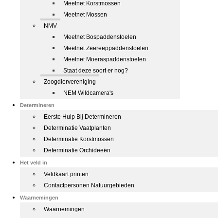
Meetnet Korstmossen
Meetnet Mossen
NMV
Meetnet Bospaddenstoelen
Meetnet Zeereeppaddenstoelen
Meetnet Moeraspaddenstoelen
Staat deze soort er nog?
Zoogdiervereniging
NEM Wildcamera's
Determineren
Eerste Hulp Bij Determineren
Determinatie Vaatplanten
Determinatie Korstmossen
Determinatie Orchideeën
Het veld in
Veldkaart printen
Contactpersonen Natuurgebieden
Waarnemingen
Waarnemingen