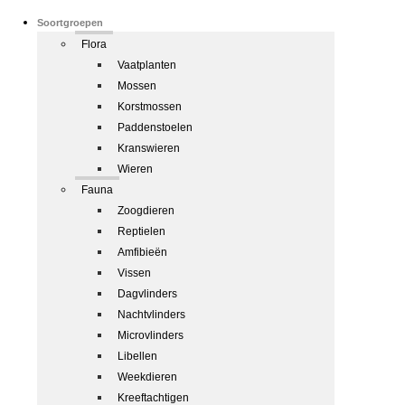
Soortgroepen
Flora
Vaatplanten
Mossen
Korstmossen
Paddenstoelen
Kranswieren
Wieren
Fauna
Zoogdieren
Reptielen
Amfibieën
Vissen
Dagvlinders
Nachtvlinders
Microvlinders
Libellen
Weekdieren
Kreeftachtigen