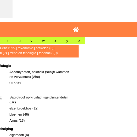
t
u
v
w
x
y
z
zicht 1995
|
taxonomie
|
artikelen (3)
|
n (7)
|
trend en fenologie
|
feedback (0)
ologie
Ascomyceten, helotioïd (schijfzwammen
en verwanten) (Ahe)
0577030
p:
Saprotroof op kruidachtige plantendelen
(Sk)
elzenbroekbos (12)
bloemen (46)
Alnus (13)
dreiging
algemeen (a)