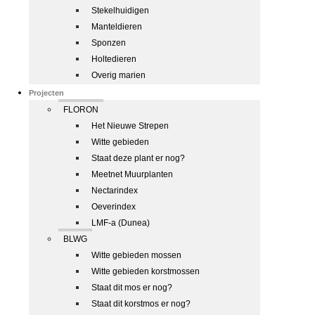
Stekelhuidigen
Manteldieren
Sponzen
Holtedieren
Overig marien
Projecten
FLORON
Het Nieuwe Strepen
Witte gebieden
Staat deze plant er nog?
Meetnet Muurplanten
Nectarindex
Oeverindex
LMF-a (Dunea)
BLWG
Witte gebieden mossen
Witte gebieden korstmossen
Staat dit mos er nog?
Staat dit korstmos er nog?