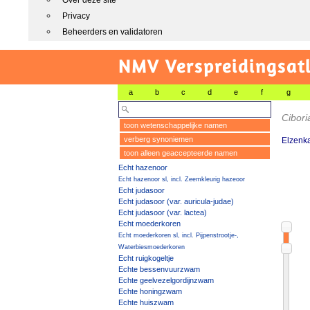
Over deze site
Privacy
Beheerders en validatoren
NMV Verspreidingsat
a
b
c
d
e
f
g
Cibor
toon wetenschappelijke namen
verberg synoniemen
Elzenk
toon alleen geaccepteerde namen
Echt hazenoor
Echt hazenoor sl, incl. Zeemkleurig hazeoor
Echt judasoor
Echt judasoor (var. auricula-judae)
Echt judasoor (var. lactea)
Echt moederkoren
Echt moederkoren sl, incl. Pijpenstrootje-,
Waterbiesmoederkoren
Echt ruigkogeltje
Echte bessenvuurzwam
Echte geelvezelgordijnzwam
Echte honingzwam
Echte huiszwam