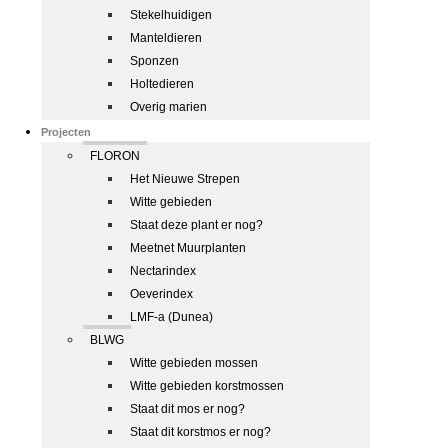
Stekelhuidigen
Manteldieren
Sponzen
Holtedieren
Overig marien
Projecten
FLORON
Het Nieuwe Strepen
Witte gebieden
Staat deze plant er nog?
Meetnet Muurplanten
Nectarindex
Oeverindex
LMF-a (Dunea)
BLWG
Witte gebieden mossen
Witte gebieden korstmossen
Staat dit mos er nog?
Staat dit korstmos er nog?