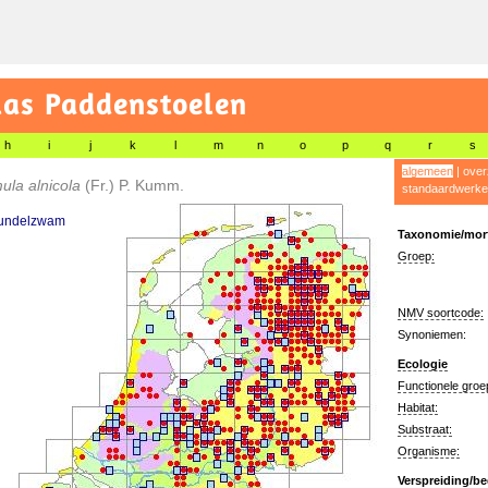
las Paddenstoelen
h
i
j
k
l
m
n
o
p
q
r
s
algemeen
|
over
ula alnicola
(Fr.) P. Kumm.
standaardwerke
undelzwam
Taxonomie/morf
Groep:
NMV soortcode:
Synoniemen:
Ecologie
Functionele groe
Habitat:
Substraat:
Organisme:
Verspreiding/be