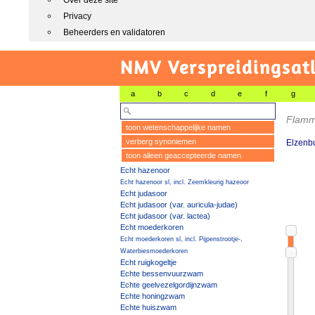
Over deze site
Privacy
Beheerders en validatoren
NMV Verspreidingsat
a
b
c
d
e
f
g
Flamm
toon wetenschappelijke namen
verberg synoniemen
Elzenb
toon alleen geaccepteerde namen
Echt hazenoor
Echt hazenoor sl, incl. Zeemkleurig hazeoor
Echt judasoor
Echt judasoor (var. auricula-judae)
Echt judasoor (var. lactea)
Echt moederkoren
Echt moederkoren sl, incl. Pijpenstrootje-,
Waterbiesmoederkoren
Echt ruigkogeltje
Echte bessenvuurzwam
Echte geelvezelgordijnzwam
Echte honingzwam
Echte huiszwam