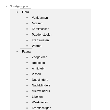
Soortgroepen
Flora
Vaatplanten
Mossen
Korstmossen
Paddenstoelen
Kranswieren
Wieren
Fauna
Zoogdieren
Reptielen
Amfibieën
Vissen
Dagvlinders
Nachtvlinders
Microvlinders
Libellen
Weekdieren
Kreeftachtigen