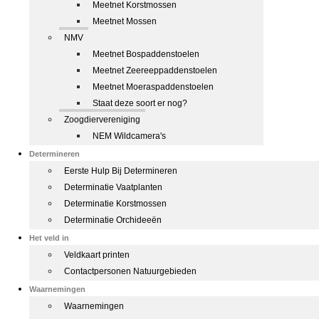
Meetnet Korstmossen
Meetnet Mossen
NMV
Meetnet Bospaddenstoelen
Meetnet Zeereeppaddenstoelen
Meetnet Moeraspaddenstoelen
Staat deze soort er nog?
Zoogdiervereniging
NEM Wildcamera's
Determineren
Eerste Hulp Bij Determineren
Determinatie Vaatplanten
Determinatie Korstmossen
Determinatie Orchideeën
Het veld in
Veldkaart printen
Contactpersonen Natuurgebieden
Waarnemingen
Waarnemingen