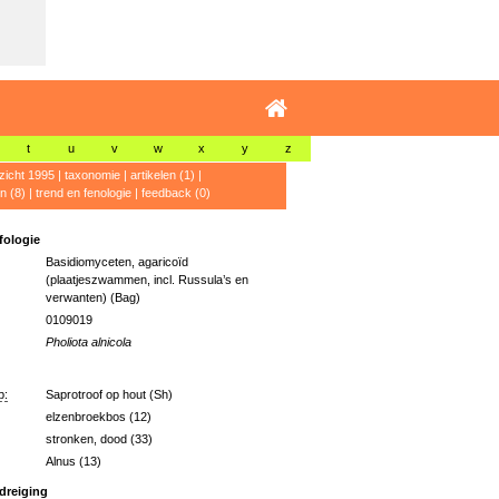
t
u
v
w
x
y
z
zicht 1995
|
taxonomie
|
artikelen (1)
|
n (8)
|
trend en fenologie
|
feedback (0)
ologie
Basidiomyceten, agaricoïd
(plaatjeszwammen, incl. Russula’s en
verwanten) (Bag)
0109019
Pholiota alnicola
p:
Saprotroof op hout (Sh)
elzenbroekbos (12)
stronken, dood (33)
Alnus (13)
dreiging