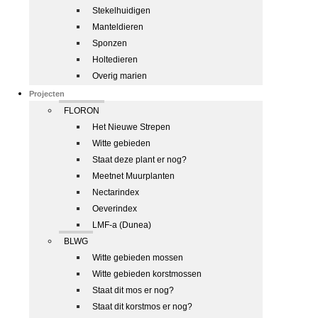
Stekelhuidigen
Manteldieren
Sponzen
Holtedieren
Overig marien
Projecten
FLORON
Het Nieuwe Strepen
Witte gebieden
Staat deze plant er nog?
Meetnet Muurplanten
Nectarindex
Oeverindex
LMF-a (Dunea)
BLWG
Witte gebieden mossen
Witte gebieden korstmossen
Staat dit mos er nog?
Staat dit korstmos er nog?