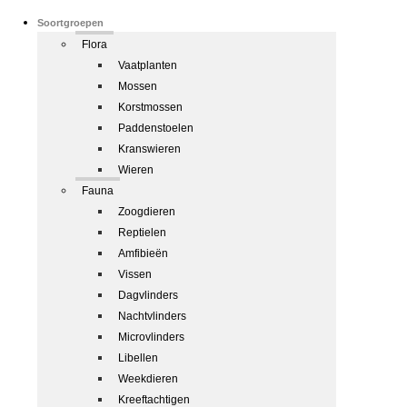
Soortgroepen
Flora
Vaatplanten
Mossen
Korstmossen
Paddenstoelen
Kranswieren
Wieren
Fauna
Zoogdieren
Reptielen
Amfibieën
Vissen
Dagvlinders
Nachtvlinders
Microvlinders
Libellen
Weekdieren
Kreeftachtigen