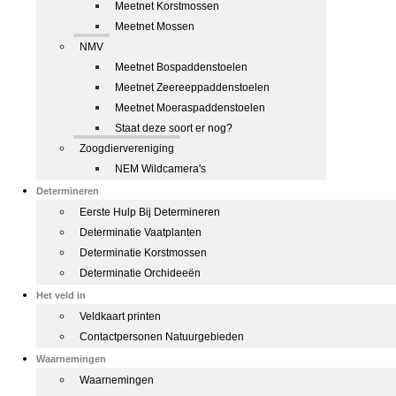
Meetnet Korstmossen
Meetnet Mossen
NMV
Meetnet Bospaddenstoelen
Meetnet Zeereeppaddenstoelen
Meetnet Moeraspaddenstoelen
Staat deze soort er nog?
Zoogdiervereniging
NEM Wildcamera's
Determineren
Eerste Hulp Bij Determineren
Determinatie Vaatplanten
Determinatie Korstmossen
Determinatie Orchideeën
Het veld in
Veldkaart printen
Contactpersonen Natuurgebieden
Waarnemingen
Waarnemingen