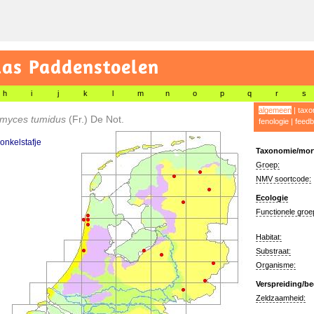
las Paddenstoelen
h
i
j
k
l
m
n
o
p
q
r
s
algemeen
|
taxo
myces tumidus
(Fr.) De Not.
fenologie
|
feedb
onkelstafje
Taxonomie/morf
Groep:
NMV soortcode:
Ecologie
Functionele groe
Habitat:
Substraat:
Organisme:
Verspreiding/be
Zeldzaamheid: