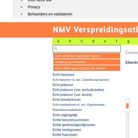
Over deze site
Privacy
Beheerders en validatoren
NMV Verspreidingsat
a
b
c
d
e
f
g
Cocco
toon wetenschappelijke namen
verberg synoniemen
Eikenkr
toon alleen geaccepteerde namen
Echt hazenoor
Echt hazenoor sl, incl. Zeemkleurig hazeoor
Echt judasoor
Echt judasoor (var. auricula-judae)
Echt judasoor (var. lactea)
Echt moederkoren
Echt moederkoren sl, incl. Pijpenstrootje-,
Waterbiesmoederkoren
Echt ruigkogeltje
Echte bessenvuurzwam
Echte geelvezelgordijnzwam
Echte honingzwam
Echte huiszwam