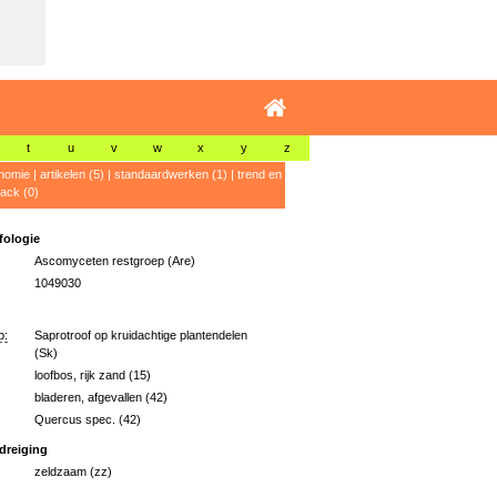
t
u
v
w
x
y
z
nomie
|
artikelen (5)
|
standaardwerken (1)
|
trend en
ack (0)
ologie
Ascomyceten restgroep (Are)
1049030
p:
Saprotroof op kruidachtige plantendelen
(Sk)
loofbos, rijk zand (15)
bladeren, afgevallen (42)
Quercus spec. (42)
dreiging
zeldzaam (zz)