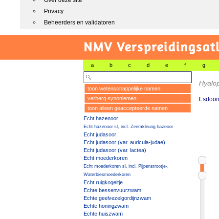
Over deze site
Privacy
Beheerders en validatoren
NMV Verspreidingsat
a
b
c
d
e
f
g
Hyalop
toon wetenschappelijke namen
verberg synoniemen
Esdoor
toon alleen geaccepteerde namen
Echt hazenoor
Echt hazenoor sl, incl. Zeemkleurig hazeoor
Echt judasoor
Echt judasoor (var. auricula-judae)
Echt judasoor (var. lactea)
Echt moederkoren
Echt moederkoren sl, incl. Pijpenstrootje-,
Waterbiesmoederkoren
Echt ruigkogeltje
Echte bessenvuurzwam
Echte geelvezelgordijnzwam
Echte honingzwam
Echte huiszwam