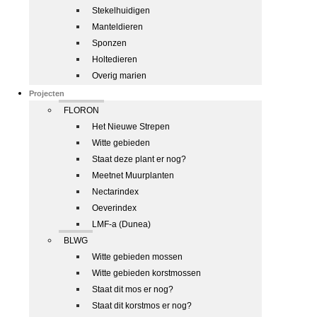
Stekelhuidigen
Manteldieren
Sponzen
Holtedieren
Overig marien
Projecten
FLORON
Het Nieuwe Strepen
Witte gebieden
Staat deze plant er nog?
Meetnet Muurplanten
Nectarindex
Oeverindex
LMF-a (Dunea)
BLWG
Witte gebieden mossen
Witte gebieden korstmossen
Staat dit mos er nog?
Staat dit korstmos er nog?