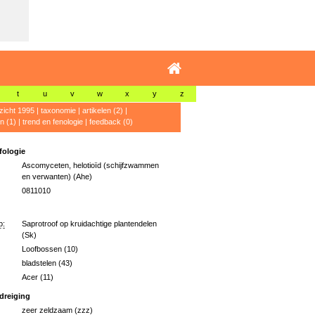
t
u
v
w
x
y
z
zicht 1995
|
taxonomie
|
artikelen (2)
|
n (1)
|
trend en fenologie
|
feedback (0)
ologie
Ascomyceten, helotioïd (schijfzwammen
en verwanten) (Ahe)
0811010
p:
Saprotroof op kruidachtige plantendelen
(Sk)
Loofbossen (10)
bladstelen (43)
Acer (11)
dreiging
zeer zeldzaam (zzz)