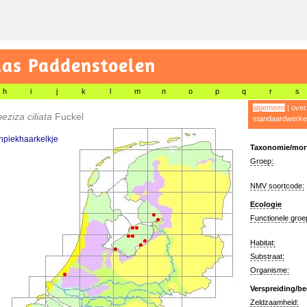
las Paddenstoelen
h
i
j
k
l
m
n
o
p
q
r
s
algemeen
|
over
eziza ciliata
Fuckel
standaardwerke
npiekhaarkelkje
Taxonomie/morf
Groep:
NMV soortcode:
Ecologie
Functionele groe
Habitat:
Substraat:
Organisme:
Verspreiding/be
Zeldzaamheid: