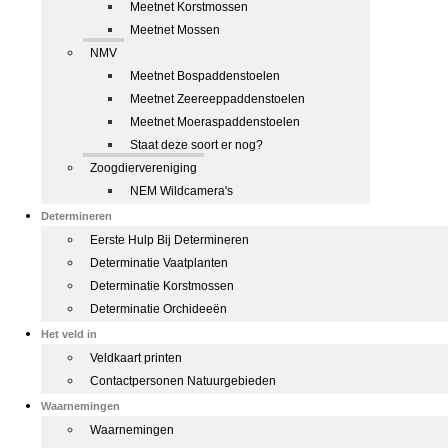
Meetnet Korstmossen
Meetnet Mossen
NMV
Meetnet Bospaddenstoelen
Meetnet Zeereeppaddenstoelen
Meetnet Moeraspaddenstoelen
Staat deze soort er nog?
Zoogdiervereniging
NEM Wildcamera's
Determineren
Eerste Hulp Bij Determineren
Determinatie Vaatplanten
Determinatie Korstmossen
Determinatie Orchideeën
Het veld in
Veldkaart printen
Contactpersonen Natuurgebieden
Waarnemingen
Waarnemingen