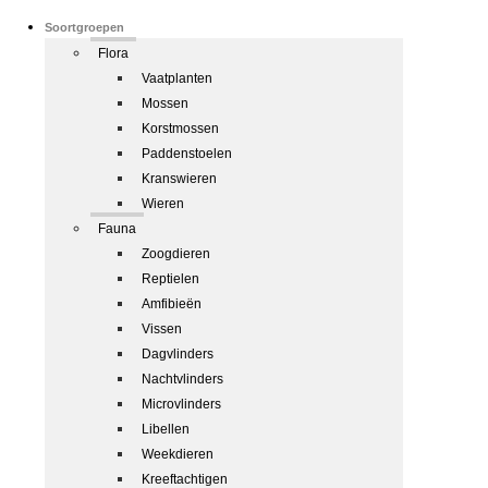
Soortgroepen
Flora
Vaatplanten
Mossen
Korstmossen
Paddenstoelen
Kranswieren
Wieren
Fauna
Zoogdieren
Reptielen
Amfibieën
Vissen
Dagvlinders
Nachtvlinders
Microvlinders
Libellen
Weekdieren
Kreeftachtigen