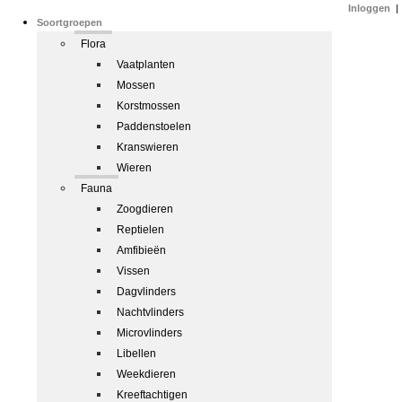
Inloggen
|
Soortgroepen
Flora
Vaatplanten
Mossen
Korstmossen
Paddenstoelen
Kranswieren
Wieren
Fauna
Zoogdieren
Reptielen
Amfibieën
Vissen
Dagvlinders
Nachtvlinders
Microvlinders
Libellen
Weekdieren
Kreeftachtigen