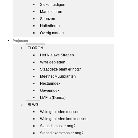
Stekelhuidigen
Manteldieren
Sponzen
Holtedieren
Overig marien
Projecten
FLORON
Het Nieuwe Strepen
Witte gebieden
Staat deze plant er nog?
Meetnet Muurplanten
Nectarindex
Oeverindex
LMF-a (Dunea)
BLWG
Witte gebieden mossen
Witte gebieden korstmossen
Staat dit mos er nog?
Staat dit korstmos er nog?