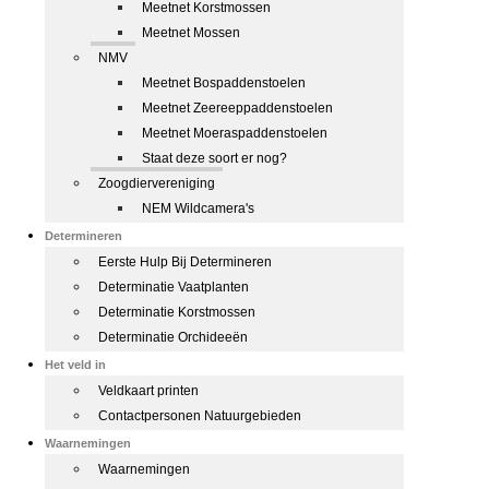
Meetnet Korstmossen
Meetnet Mossen
NMV
Meetnet Bospaddenstoelen
Meetnet Zeereeppaddenstoelen
Meetnet Moeraspaddenstoelen
Staat deze soort er nog?
Zoogdiervereniging
NEM Wildcamera's
Determineren
Eerste Hulp Bij Determineren
Determinatie Vaatplanten
Determinatie Korstmossen
Determinatie Orchideeën
Het veld in
Veldkaart printen
Contactpersonen Natuurgebieden
Waarnemingen
Waarnemingen