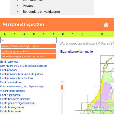
Over deze site
Privacy
Beheerders en validatoren
Verspreidingsatlas
a
b
c
d
e
f
g
h
i
j
k
l
Pyrenopeziza foliicola
(P. Karst.)
toon wetenschappelijke namen
verberg synoniemen
Elzenuitbreekkommetje
toon alleen geaccepteerde namen
Echt hazenoor
Echt hazenoor sl, incl. Zeemkleurig hazeoor
Echt judasoor
Echt judasoor (var. auricula-judae)
Echt judasoor (var. lactea)
Echt moederkoren
Echt moederkoren sl, incl. Pijpenstrootje-,
Waterbiesmoederkoren
Echt ruigkogeltje
Echte bessenvuurzwam
Echte geelvezelgordijnzwam
Echte honingzwam
Echte huiszwam