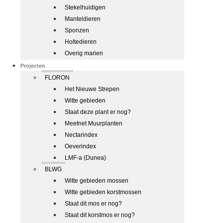
Stekelhuidigen
Manteldieren
Sponzen
Holtedieren
Overig marien
Projecten
FLORON
Het Nieuwe Strepen
Witte gebieden
Staat deze plant er nog?
Meetnet Muurplanten
Nectarindex
Oeverindex
LMF-a (Dunea)
BLWG
Witte gebieden mossen
Witte gebieden korstmossen
Staat dit mos er nog?
Staat dit korstmos er nog?