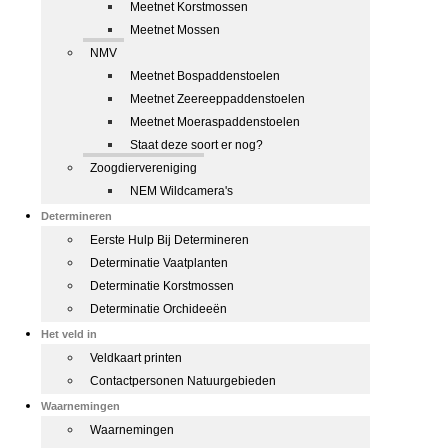
Meetnet Korstmossen
Meetnet Mossen
NMV
Meetnet Bospaddenstoelen
Meetnet Zeereeppaddenstoelen
Meetnet Moeraspaddenstoelen
Staat deze soort er nog?
Zoogdiervereniging
NEM Wildcamera's
Determineren
Eerste Hulp Bij Determineren
Determinatie Vaatplanten
Determinatie Korstmossen
Determinatie Orchideeën
Het veld in
Veldkaart printen
Contactpersonen Natuurgebieden
Waarnemingen
Waarnemingen