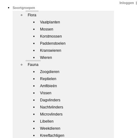
Inloggen
|
Soortgroepen
Flora
Vaatplanten
Mossen
Korstmossen
Paddenstoelen
Kranswieren
Wieren
Fauna
Zoogdieren
Reptielen
Amfibieën
Vissen
Dagvlinders
Nachtvlinders
Microvlinders
Libellen
Weekdieren
Kreeftachtigen