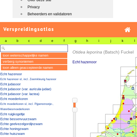
Over deze site
Privacy
Beheerders en validatoren
Verspreidingsatlas
a
b
c
d
e
f
g
h
i
j
k
l
Otidea leporina
(Batsch) Fuckel
toon wetenschappelijke namen
verberg synoniemen
Echt hazenoor
toon alleen geaccepteerde namen
Echt hazenoor
Echt hazenoor sl, incl. Zeemkleurig hazeoor
Echt judasoor
Echt judasoor (var. auricula-judae)
Echt judasoor (var. lactea)
Echt moederkoren
Echt moederkoren sl, incl. Pijpenstrootje-,
Waterbiesmoederkoren
Echt ruigkogeltje
Echte bessenvuurzwam
Echte geelvezelgordijnzwam
Echte honingzwam
Echte huiszwam