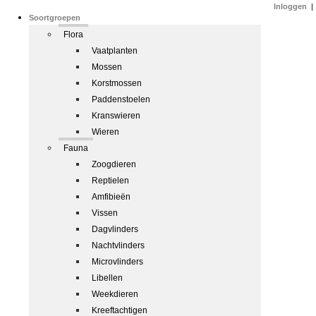
Inloggen
|
Soortgroepen
Flora
Vaatplanten
Mossen
Korstmossen
Paddenstoelen
Kranswieren
Wieren
Fauna
Zoogdieren
Reptielen
Amfibieën
Vissen
Dagvlinders
Nachtvlinders
Microvlinders
Libellen
Weekdieren
Kreeftachtigen