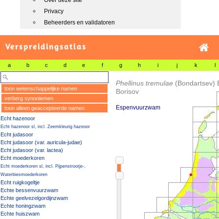
Over deze site
Privacy
Beheerders en validatoren
Verspreidingsatlas
a
b
c
d
e
f
g
h
i
j
k
l
Phellinus tremulae
(Bondartsev) 
toon wetenschappelijke namen
Borisov
verberg synoniemen
Espenvuurzwam
toon alleen geaccepteerde namen
Echt hazenoor
Echt hazenoor sl, incl. Zeemkleurig hazeoor
Echt judasoor
Echt judasoor (var. auricula-judae)
Echt judasoor (var. lactea)
Echt moederkoren
Echt moederkoren sl, incl. Pijpenstrootje-,
Waterbiesmoederkoren
Echt ruigkogeltje
Echte bessenvuurzwam
Echte geelvezelgordijnzwam
Echte honingzwam
Echte huiszwam