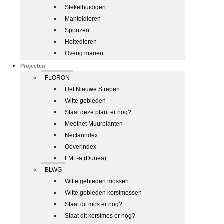
Stekelhuidigen
Manteldieren
Sponzen
Holtedieren
Overig marien
Projecten
FLORON
Het Nieuwe Strepen
Witte gebieden
Staat deze plant er nog?
Meetnet Muurplanten
Nectarindex
Oeverindex
LMF-a (Dunea)
BLWG
Witte gebieden mossen
Witte gebieden korstmossen
Staat dit mos er nog?
Staat dit korstmos er nog?