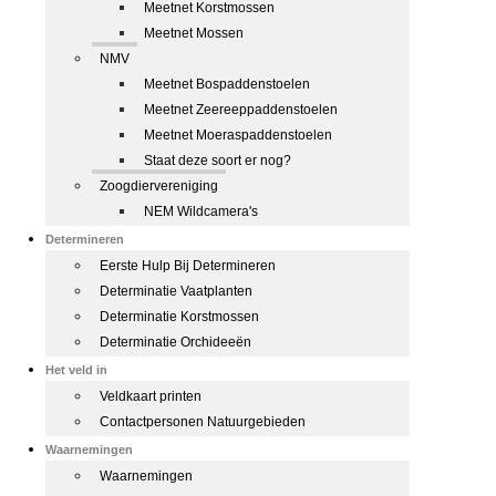
Meetnet Korstmossen
Meetnet Mossen
NMV
Meetnet Bospaddenstoelen
Meetnet Zeereeppaddenstoelen
Meetnet Moeraspaddenstoelen
Staat deze soort er nog?
Zoogdiervereniging
NEM Wildcamera's
Determineren
Eerste Hulp Bij Determineren
Determinatie Vaatplanten
Determinatie Korstmossen
Determinatie Orchideeën
Het veld in
Veldkaart printen
Contactpersonen Natuurgebieden
Waarnemingen
Waarnemingen