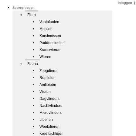
Inloggen
|
Soortgroepen
Flora
Vaatplanten
Mossen
Korstmossen
Paddenstoelen
Kranswieren
Wieren
Fauna
Zoogdieren
Reptielen
Amfibieën
Vissen
Dagvlinders
Nachtvlinders
Microvlinders
Libellen
Weekdieren
Kreeftachtigen