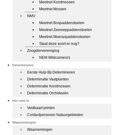
Meetnet Korstmossen
Meetnet Mossen
NMV
Meetnet Bospaddenstoelen
Meetnet Zeereeppaddenstoelen
Meetnet Moeraspaddenstoelen
Staat deze soort er nog?
Zoogdiervereniging
NEM Wildcamera's
Determineren
Eerste Hulp Bij Determineren
Determinatie Vaatplanten
Determinatie Korstmossen
Determinatie Orchideeën
Het veld in
Veldkaart printen
Contactpersonen Natuurgebieden
Waarnemingen
Waarnemingen