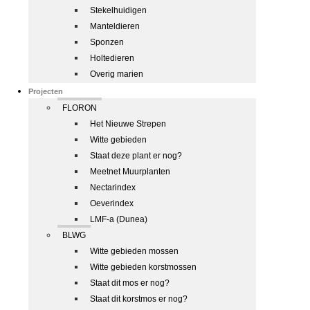
Stekelhuidigen
Manteldieren
Sponzen
Holtedieren
Overig marien
Projecten
FLORON
Het Nieuwe Strepen
Witte gebieden
Staat deze plant er nog?
Meetnet Muurplanten
Nectarindex
Oeverindex
LMF-a (Dunea)
BLWG
Witte gebieden mossen
Witte gebieden korstmossen
Staat dit mos er nog?
Staat dit korstmos er nog?