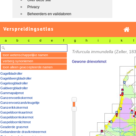
Over deze site
Privacy
Beheerders en validatoren
Verspreidingsatlas
a
b
c
d
e
f
g
h
i
j
k
l
Trifurcula immundella
(Zeller, 18
toon wetenschappelijke namen
verberg synoniemen
Gewone drievorkmot
toon alleen geaccepteerde namen
Gagelbladroller
Gageldwergbladroller
Gageloogbladroller
Galdwergbladroller
Gammapalpmot
Ganzenvoetkokermot
Ganzenvoetzandvleugeltje
Ganzerikkokermot
Gaspeldoornkaartmot
Gaspeldoornkokermot
Gaspeldoornlichtmot
Geaderde grasmot
Gebandeerde dravikmineermot