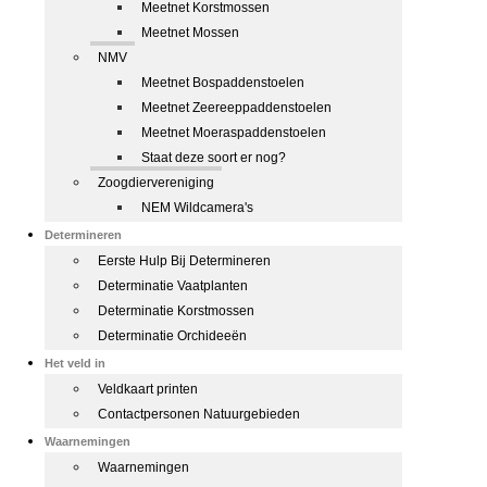
Meetnet Korstmossen
Meetnet Mossen
NMV
Meetnet Bospaddenstoelen
Meetnet Zeereeppaddenstoelen
Meetnet Moeraspaddenstoelen
Staat deze soort er nog?
Zoogdiervereniging
NEM Wildcamera's
Determineren
Eerste Hulp Bij Determineren
Determinatie Vaatplanten
Determinatie Korstmossen
Determinatie Orchideeën
Het veld in
Veldkaart printen
Contactpersonen Natuurgebieden
Waarnemingen
Waarnemingen