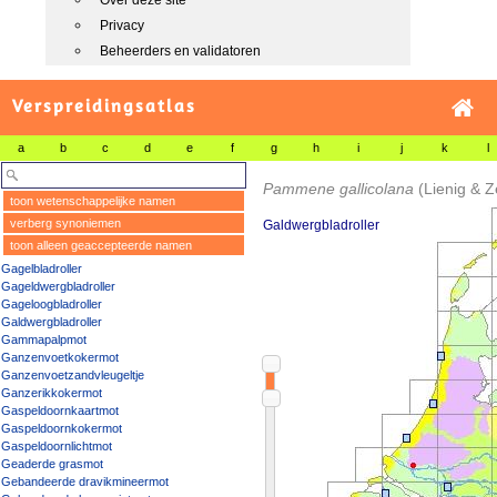
Over deze site
Privacy
Beheerders en validatoren
Verspreidingsatlas
a
b
c
d
e
f
g
h
i
j
k
l
Pammene gallicolana
(Lienig & Z
toon wetenschappelijke namen
verberg synoniemen
Galdwergbladroller
toon alleen geaccepteerde namen
Gagelbladroller
Gageldwergbladroller
Gageloogbladroller
Galdwergbladroller
Gammapalpmot
Ganzenvoetkokermot
Ganzenvoetzandvleugeltje
Ganzerikkokermot
Gaspeldoornkaartmot
Gaspeldoornkokermot
Gaspeldoornlichtmot
Geaderde grasmot
Gebandeerde dravikmineermot