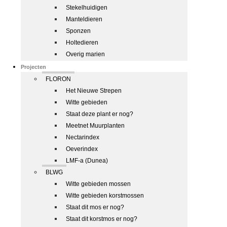
Stekelhuidigen
Manteldieren
Sponzen
Holtedieren
Overig marien
Projecten
FLORON
Het Nieuwe Strepen
Witte gebieden
Staat deze plant er nog?
Meetnet Muurplanten
Nectarindex
Oeverindex
LMF-a (Dunea)
BLWG
Witte gebieden mossen
Witte gebieden korstmossen
Staat dit mos er nog?
Staat dit korstmos er nog?