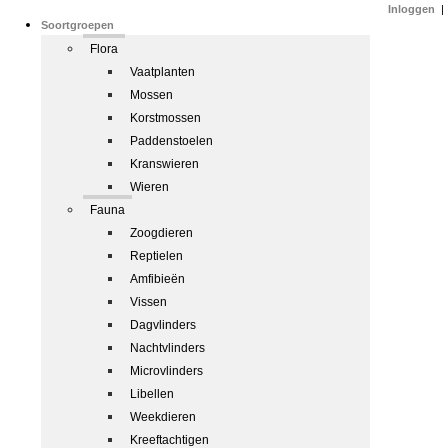
Inloggen
|
Soortgroepen
Flora
Vaatplanten
Mossen
Korstmossen
Paddenstoelen
Kranswieren
Wieren
Fauna
Zoogdieren
Reptielen
Amfibieën
Vissen
Dagvlinders
Nachtvlinders
Microvlinders
Libellen
Weekdieren
Kreeftachtigen