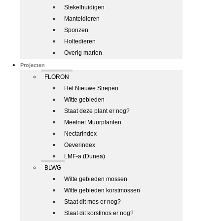
Stekelhuidigen
Manteldieren
Sponzen
Holtedieren
Overig marien
Projecten
FLORON
Het Nieuwe Strepen
Witte gebieden
Staat deze plant er nog?
Meetnet Muurplanten
Nectarindex
Oeverindex
LMF-a (Dunea)
BLWG
Witte gebieden mossen
Witte gebieden korstmossen
Staat dit mos er nog?
Staat dit korstmos er nog?