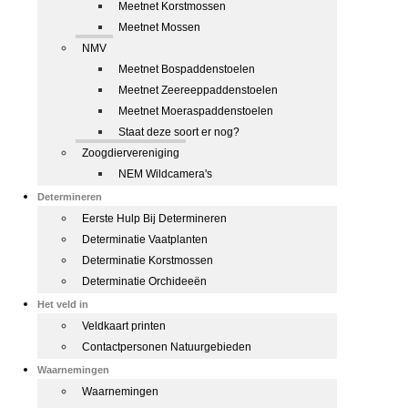
Meetnet Korstmossen
Meetnet Mossen
NMV
Meetnet Bospaddenstoelen
Meetnet Zeereeppaddenstoelen
Meetnet Moeraspaddenstoelen
Staat deze soort er nog?
Zoogdiervereniging
NEM Wildcamera's
Determineren
Eerste Hulp Bij Determineren
Determinatie Vaatplanten
Determinatie Korstmossen
Determinatie Orchideeën
Het veld in
Veldkaart printen
Contactpersonen Natuurgebieden
Waarnemingen
Waarnemingen