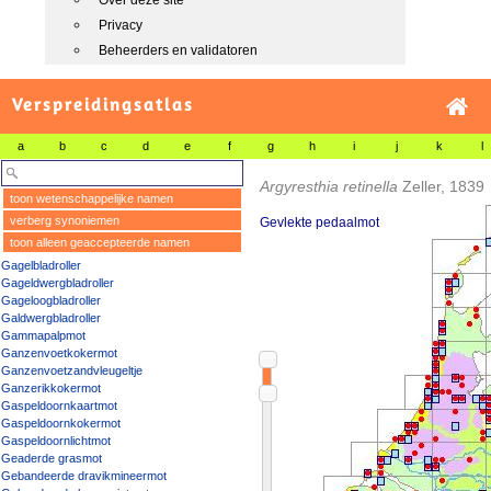
Over deze site
Privacy
Beheerders en validatoren
Verspreidingsatlas
a
b
c
d
e
f
g
h
i
j
k
l
Argyresthia retinella
Zeller, 1839
toon wetenschappelijke namen
verberg synoniemen
Gevlekte pedaalmot
toon alleen geaccepteerde namen
Gagelbladroller
Gageldwergbladroller
Gageloogbladroller
Galdwergbladroller
Gammapalpmot
Ganzenvoetkokermot
Ganzenvoetzandvleugeltje
Ganzerikkokermot
Gaspeldoornkaartmot
Gaspeldoornkokermot
Gaspeldoornlichtmot
Geaderde grasmot
Gebandeerde dravikmineermot