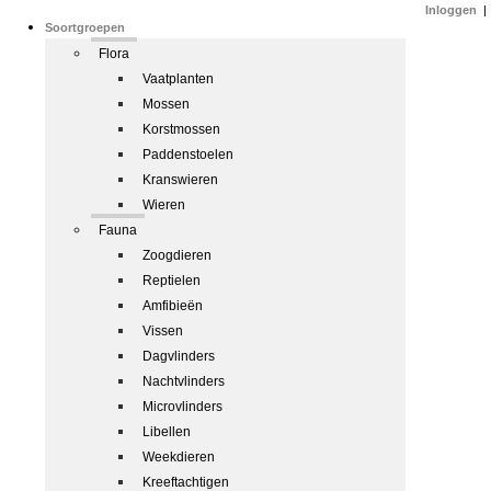
Inloggen
|
Soortgroepen
Flora
Vaatplanten
Mossen
Korstmossen
Paddenstoelen
Kranswieren
Wieren
Fauna
Zoogdieren
Reptielen
Amfibieën
Vissen
Dagvlinders
Nachtvlinders
Microvlinders
Libellen
Weekdieren
Kreeftachtigen