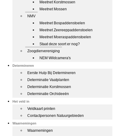
Meetnet Korstmossen
Meetnet Mossen
NMV
Meetnet Bospaddenstoelen
Meetnet Zeereeppaddenstoelen
Meetnet Moeraspaddenstoelen
Staat deze soort er nog?
Zoogdiervereniging
NEM Wildcamera's
Determineren
Eerste Hulp Bij Determineren
Determinatie Vaatplanten
Determinatie Korstmossen
Determinatie Orchideeën
Het veld in
Veldkaart printen
Contactpersonen Natuurgebieden
Waarnemingen
Waarnemingen