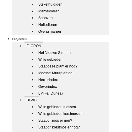
Stekelhuidigen
Manteldieren
Sponzen
Holtedieren
Overig marien
Projecten
FLORON
Het Nieuwe Strepen
Witte gebieden
Staat deze plant er nog?
Meetnet Muurplanten
Nectarindex
Oeverindex
LMF-a (Dunea)
BLWG
Witte gebieden mossen
Witte gebieden korstmossen
Staat dit mos er nog?
Staat dit korstmos er nog?