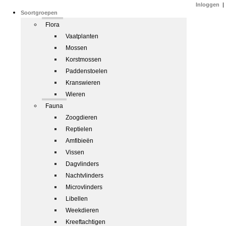
Inloggen
|
Soortgroepen
Flora
Vaatplanten
Mossen
Korstmossen
Paddenstoelen
Kranswieren
Wieren
Fauna
Zoogdieren
Reptielen
Amfibieën
Vissen
Dagvlinders
Nachtvlinders
Microvlinders
Libellen
Weekdieren
Kreeftachtigen