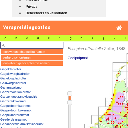
Over deze site
Privacy
Beheerders en validatoren
Verspreidingsatlas
a
b
c
d
e
f
g
h
i
j
k
l
Eccopisa effractella
Zeller, 1848
toon wetenschappelijke namen
verberg synoniemen
Geelpalpmot
toon alleen geaccepteerde namen
Gagelbladroller
Gageldwergbladroller
Gageloogbladroller
Galdwergbladroller
Gammapalpmot
Ganzenvoetkokermot
Ganzenvoetzandvleugeltje
Ganzerikkokermot
Gaspeldoornkaartmot
Gaspeldoornkokermot
Gaspeldoornlichtmot
Geaderde grasmot
Gebandeerde dravikmineermot