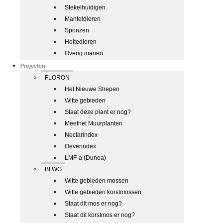
Stekelhuidigen
Manteldieren
Sponzen
Holtedieren
Overig marien
Projecten
FLORON
Het Nieuwe Strepen
Witte gebieden
Staat deze plant er nog?
Meetnet Muurplanten
Nectarindex
Oeverindex
LMF-a (Dunea)
BLWG
Witte gebieden mossen
Witte gebieden korstmossen
Staat dit mos er nog?
Staat dit korstmos er nog?