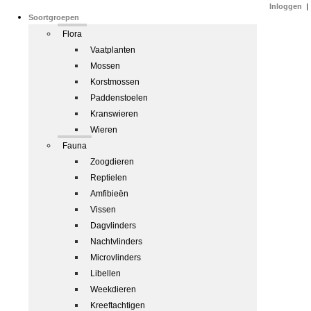
Inloggen
|
Soortgroepen
Flora
Vaatplanten
Mossen
Korstmossen
Paddenstoelen
Kranswieren
Wieren
Fauna
Zoogdieren
Reptielen
Amfibieën
Vissen
Dagvlinders
Nachtvlinders
Microvlinders
Libellen
Weekdieren
Kreeftachtigen