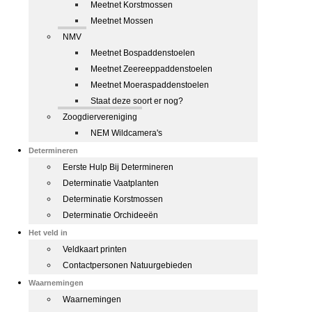
Meetnet Korstmossen
Meetnet Mossen
NMV
Meetnet Bospaddenstoelen
Meetnet Zeereeppaddenstoelen
Meetnet Moeraspaddenstoelen
Staat deze soort er nog?
Zoogdiervereniging
NEM Wildcamera's
Determineren
Eerste Hulp Bij Determineren
Determinatie Vaatplanten
Determinatie Korstmossen
Determinatie Orchideeën
Het veld in
Veldkaart printen
Contactpersonen Natuurgebieden
Waarnemingen
Waarnemingen