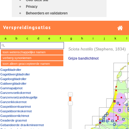
Over deze site
Privacy
Beheerders en validatoren
Verspreidingsatlas
a
b
c
d
e
f
g
h
i
j
k
l
Sciota hostilis
(Stephens, 1834)
toon wetenschappelijke namen
verberg synoniemen
Grijze bandlichtmot
toon alleen geaccepteerde namen
Gagelbladroller
Gageldwergbladroller
Gageloogbladroller
Galdwergbladroller
Gammapalpmot
Ganzenvoetkokermot
Ganzenvoetzandvleugeltje
Ganzerikkokermot
Gaspeldoornkaartmot
Gaspeldoornkokermot
Gaspeldoornlichtmot
Geaderde grasmot
Gebandeerde dravikmineermot