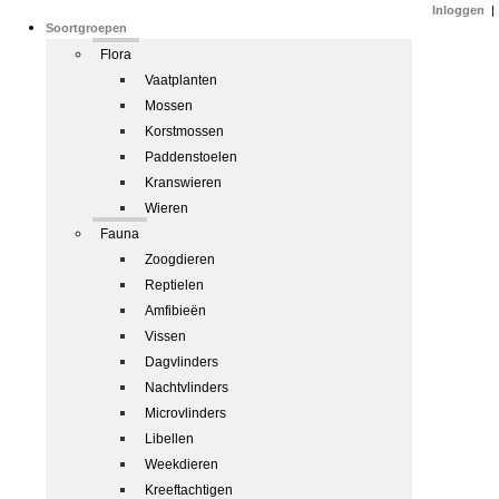
Inloggen
|
Soortgroepen
Flora
Vaatplanten
Mossen
Korstmossen
Paddenstoelen
Kranswieren
Wieren
Fauna
Zoogdieren
Reptielen
Amfibieën
Vissen
Dagvlinders
Nachtvlinders
Microvlinders
Libellen
Weekdieren
Kreeftachtigen