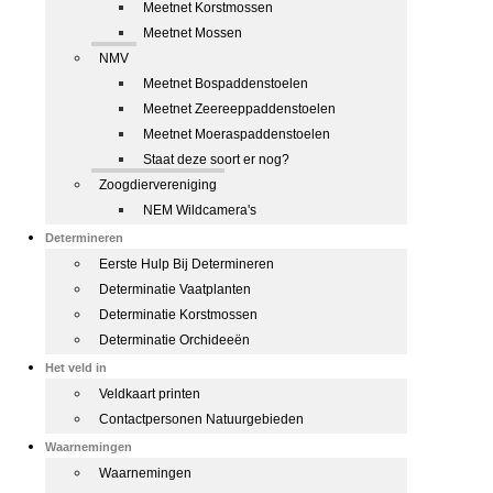
Meetnet Korstmossen
Meetnet Mossen
NMV
Meetnet Bospaddenstoelen
Meetnet Zeereeppaddenstoelen
Meetnet Moeraspaddenstoelen
Staat deze soort er nog?
Zoogdiervereniging
NEM Wildcamera's
Determineren
Eerste Hulp Bij Determineren
Determinatie Vaatplanten
Determinatie Korstmossen
Determinatie Orchideeën
Het veld in
Veldkaart printen
Contactpersonen Natuurgebieden
Waarnemingen
Waarnemingen