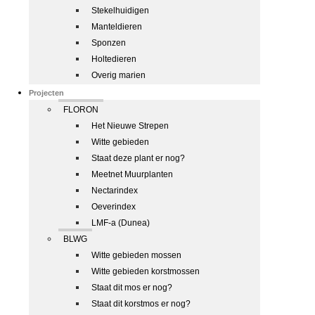
Stekelhuidigen
Manteldieren
Sponzen
Holtedieren
Overig marien
Projecten
FLORON
Het Nieuwe Strepen
Witte gebieden
Staat deze plant er nog?
Meetnet Muurplanten
Nectarindex
Oeverindex
LMF-a (Dunea)
BLWG
Witte gebieden mossen
Witte gebieden korstmossen
Staat dit mos er nog?
Staat dit korstmos er nog?