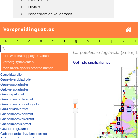
Over deze site
Privacy
Beheerders en validatoren
Verspreidingsatlas
a
b
c
d
e
f
g
h
i
j
k
l
Carpatolechia fugitivella
(Zeller, 
toon wetenschappelijke namen
verberg synoniemen
Gelijnde smalpalpmot
toon alleen geaccepteerde namen
Gagelbladroller
Gageldwergbladroller
Gageloogbladroller
Galdwergbladroller
Gammapalpmot
Ganzenvoetkokermot
Ganzenvoetzandvleugeltje
Ganzerikkokermot
Gaspeldoornkaartmot
Gaspeldoornkokermot
Gaspeldoornlichtmot
Geaderde grasmot
Gebandeerde dravikmineermot