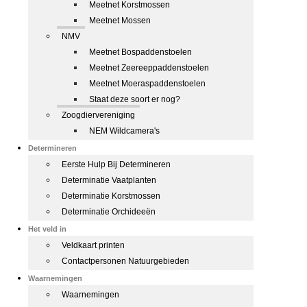
Meetnet Korstmossen
Meetnet Mossen
NMV
Meetnet Bospaddenstoelen
Meetnet Zeereeppaddenstoelen
Meetnet Moeraspaddenstoelen
Staat deze soort er nog?
Zoogdiervereniging
NEM Wildcamera's
Determineren
Eerste Hulp Bij Determineren
Determinatie Vaatplanten
Determinatie Korstmossen
Determinatie Orchideeën
Het veld in
Veldkaart printen
Contactpersonen Natuurgebieden
Waarnemingen
Waarnemingen