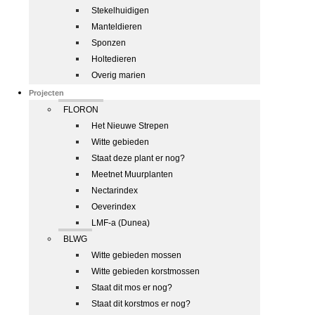
Stekelhuidigen
Manteldieren
Sponzen
Holtedieren
Overig marien
Projecten
FLORON
Het Nieuwe Strepen
Witte gebieden
Staat deze plant er nog?
Meetnet Muurplanten
Nectarindex
Oeverindex
LMF-a (Dunea)
BLWG
Witte gebieden mossen
Witte gebieden korstmossen
Staat dit mos er nog?
Staat dit korstmos er nog?