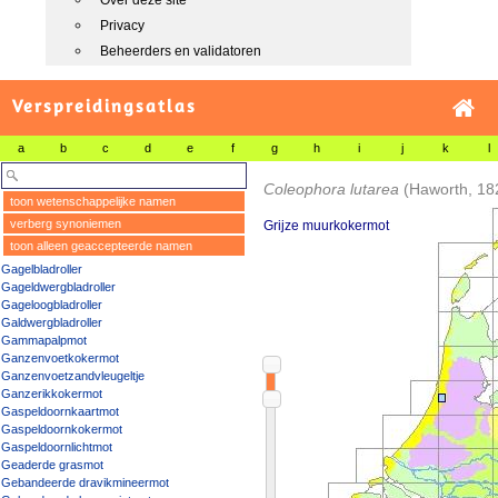
Over deze site
Privacy
Beheerders en validatoren
Verspreidingsatlas
a
b
c
d
e
f
g
h
i
j
k
l
Coleophora lutarea
(Haworth, 18
toon wetenschappelijke namen
verberg synoniemen
Grijze muurkokermot
toon alleen geaccepteerde namen
Gagelbladroller
Gageldwergbladroller
Gageloogbladroller
Galdwergbladroller
Gammapalpmot
Ganzenvoetkokermot
Ganzenvoetzandvleugeltje
Ganzerikkokermot
Gaspeldoornkaartmot
Gaspeldoornkokermot
Gaspeldoornlichtmot
Geaderde grasmot
Gebandeerde dravikmineermot