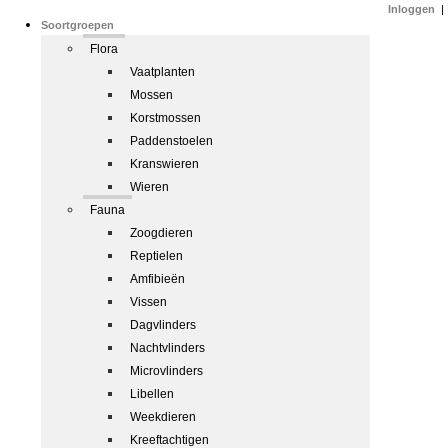
Inloggen
|
Soortgroepen
Flora
Vaatplanten
Mossen
Korstmossen
Paddenstoelen
Kranswieren
Wieren
Fauna
Zoogdieren
Reptielen
Amfibieën
Vissen
Dagvlinders
Nachtvlinders
Microvlinders
Libellen
Weekdieren
Kreeftachtigen