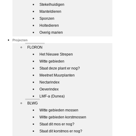
Stekelhuidigen
Manteldieren
Sponzen
Holtedieren
Overig marien
Projecten
FLORON
Het Nieuwe Strepen
Witte gebieden
Staat deze plant er nog?
Meetnet Muurplanten
Nectarindex
Oeverindex
LMF-a (Dunea)
BLWG
Witte gebieden mossen
Witte gebieden korstmossen
Staat dit mos er nog?
Staat dit korstmos er nog?