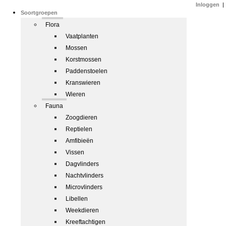
Inloggen
|
Soortgroepen
Flora
Vaatplanten
Mossen
Korstmossen
Paddenstoelen
Kranswieren
Wieren
Fauna
Zoogdieren
Reptielen
Amfibieën
Vissen
Dagvlinders
Nachtvlinders
Microvlinders
Libellen
Weekdieren
Kreeftachtigen