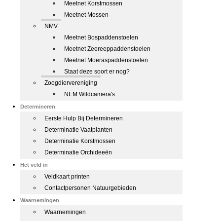
Meetnet Korstmossen
Meetnet Mossen
NMV
Meetnet Bospaddenstoelen
Meetnet Zeereeppaddenstoelen
Meetnet Moeraspaddenstoelen
Staat deze soort er nog?
Zoogdiervereniging
NEM Wildcamera's
Determineren
Eerste Hulp Bij Determineren
Determinatie Vaatplanten
Determinatie Korstmossen
Determinatie Orchideeën
Het veld in
Veldkaart printen
Contactpersonen Natuurgebieden
Waarnemingen
Waarnemingen