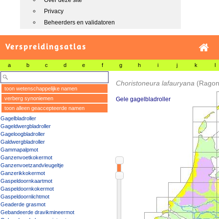
Over deze site
Privacy
Beheerders en validatoren
Verspreidingsatlas
a
b
c
d
e
f
g
h
i
j
k
l
Choristoneura lafauryana
(Ragon
toon wetenschappelijke namen
verberg synoniemen
Gele gagelbladroller
toon alleen geaccepteerde namen
Gagelbladroller
Gageldwergbladroller
Gageloogbladroller
Galdwergbladroller
Gammapalpmot
Ganzenvoetkokermot
Ganzenvoetzandvleugeltje
Ganzerikkokermot
Gaspeldoornkaartmot
Gaspeldoornkokermot
Gaspeldoornlichtmot
Geaderde grasmot
Gebandeerde dravikmineermot