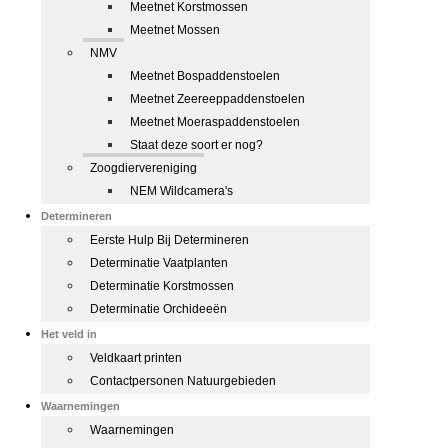
Meetnet Korstmossen
Meetnet Mossen
NMV
Meetnet Bospaddenstoelen
Meetnet Zeereeppaddenstoelen
Meetnet Moeraspaddenstoelen
Staat deze soort er nog?
Zoogdiervereniging
NEM Wildcamera's
Determineren
Eerste Hulp Bij Determineren
Determinatie Vaatplanten
Determinatie Korstmossen
Determinatie Orchideeën
Het veld in
Veldkaart printen
Contactpersonen Natuurgebieden
Waarnemingen
Waarnemingen