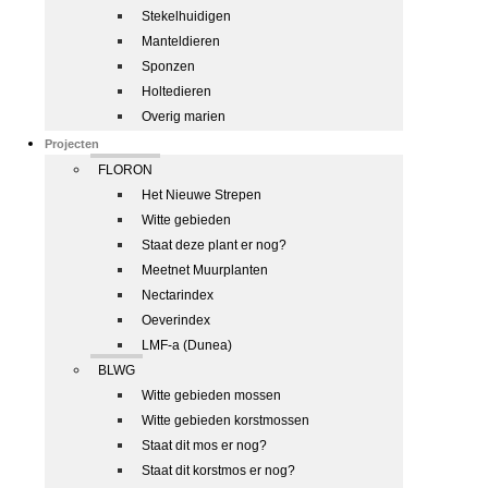
Stekelhuidigen
Manteldieren
Sponzen
Holtedieren
Overig marien
Projecten
FLORON
Het Nieuwe Strepen
Witte gebieden
Staat deze plant er nog?
Meetnet Muurplanten
Nectarindex
Oeverindex
LMF-a (Dunea)
BLWG
Witte gebieden mossen
Witte gebieden korstmossen
Staat dit mos er nog?
Staat dit korstmos er nog?