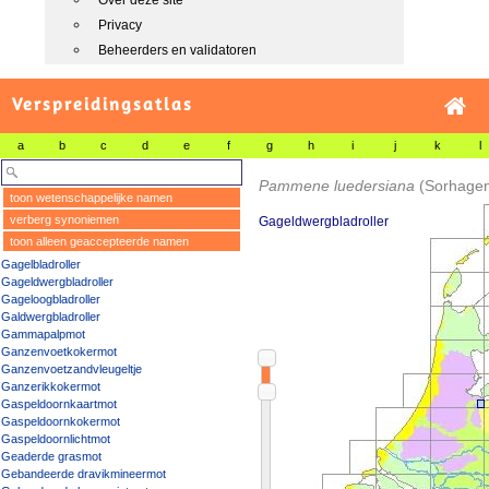
Over deze site
Privacy
Beheerders en validatoren
Verspreidingsatlas
a
b
c
d
e
f
g
h
i
j
k
l
Pammene luedersiana
(Sorhagen
toon wetenschappelijke namen
verberg synoniemen
Gageldwergbladroller
toon alleen geaccepteerde namen
Gagelbladroller
Gageldwergbladroller
Gageloogbladroller
Galdwergbladroller
Gammapalpmot
Ganzenvoetkokermot
Ganzenvoetzandvleugeltje
Ganzerikkokermot
Gaspeldoornkaartmot
Gaspeldoornkokermot
Gaspeldoornlichtmot
Geaderde grasmot
Gebandeerde dravikmineermot