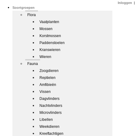
Inloggen
|
Soortgroepen
Flora
Vaatplanten
Mossen
Korstmossen
Paddenstoelen
Kranswieren
Wieren
Fauna
Zoogdieren
Reptielen
Amfibieën
Vissen
Dagvlinders
Nachtvlinders
Microvlinders
Libellen
Weekdieren
Kreeftachtigen