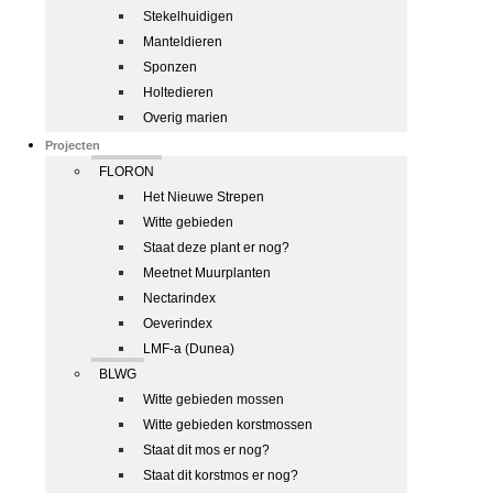
Stekelhuidigen
Manteldieren
Sponzen
Holtedieren
Overig marien
Projecten
FLORON
Het Nieuwe Strepen
Witte gebieden
Staat deze plant er nog?
Meetnet Muurplanten
Nectarindex
Oeverindex
LMF-a (Dunea)
BLWG
Witte gebieden mossen
Witte gebieden korstmossen
Staat dit mos er nog?
Staat dit korstmos er nog?