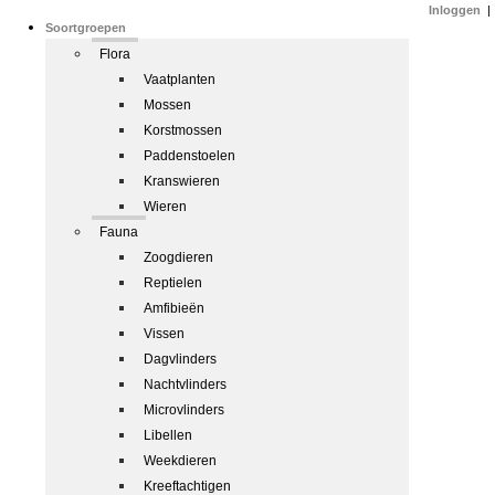
Inloggen
|
Soortgroepen
Flora
Vaatplanten
Mossen
Korstmossen
Paddenstoelen
Kranswieren
Wieren
Fauna
Zoogdieren
Reptielen
Amfibieën
Vissen
Dagvlinders
Nachtvlinders
Microvlinders
Libellen
Weekdieren
Kreeftachtigen