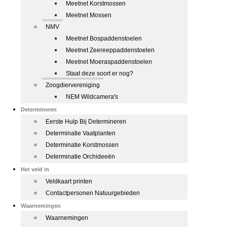
Meetnet Korstmossen
Meetnet Mossen
NMV
Meetnet Bospaddenstoelen
Meetnet Zeereeppaddenstoelen
Meetnet Moeraspaddenstoelen
Staat deze soort er nog?
Zoogdiervereniging
NEM Wildcamera's
Determineren
Eerste Hulp Bij Determineren
Determinatie Vaatplanten
Determinatie Korstmossen
Determinatie Orchideeën
Het veld in
Veldkaart printen
Contactpersonen Natuurgebieden
Waarnemingen
Waarnemingen