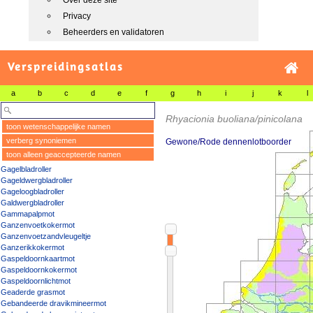
Over deze site
Privacy
Beheerders en validatoren
Verspreidingsatlas
a
b
c
d
e
f
g
h
i
j
k
l
Rhyacionia buoliana/pinicolana
toon wetenschappelijke namen
verberg synoniemen
Gewone/Rode dennenlotboorder
toon alleen geaccepteerde namen
Gagelbladroller
Gageldwergbladroller
Gageloogbladroller
Galdwergbladroller
Gammapalpmot
Ganzenvoetkokermot
Ganzenvoetzandvleugeltje
Ganzerikkokermot
Gaspeldoornkaartmot
Gaspeldoornkokermot
Gaspeldoornlichtmot
Geaderde grasmot
Gebandeerde dravikmineermot