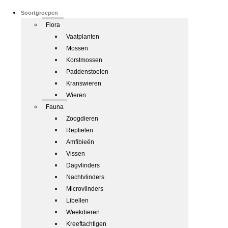
Soortgroepen
Flora
Vaatplanten
Mossen
Korstmossen
Paddenstoelen
Kranswieren
Wieren
Fauna
Zoogdieren
Reptielen
Amfibieën
Vissen
Dagvlinders
Nachtvlinders
Microvlinders
Libellen
Weekdieren
Kreeftachtigen