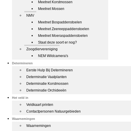
Meetnet Korstmossen
Meetnet Mossen
NMV
Meetnet Bospaddenstoelen
Meetnet Zeereeppaddenstoelen
Meetnet Moeraspaddenstoelen
Staat deze soort er nog?
Zoogdiervereniging
NEM Wildcamera's
Determineren
Eerste Hulp Bij Determineren
Determinatie Vaatplanten
Determinatie Korstmossen
Determinatie Orchideeën
Het veld in
Veldkaart printen
Contactpersonen Natuurgebieden
Waarnemingen
Waarnemingen