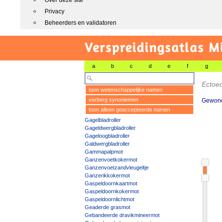
Over deze site
Privacy
Beheerders en validatoren
Verspreidingsatlas M
a
b
c
d
e
f
g
Ectoed
toon wetenschappelijke namen
verberg synoniemen
Gewone
toon alleen geaccepteerde namen
Gagelbladroller
Gageldwergbladroller
Gageloogbladroller
Galdwergbladroller
Gammapalpmot
Ganzenvoetkokermot
Ganzenvoetzandvleugeltje
Ganzerikkokermot
Gaspeldoornkaartmot
Gaspeldoornkokermot
Gaspeldoornlichtmot
Geaderde grasmot
Gebandeerde dravikmineermot