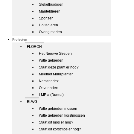
Stekelhuidigen
Manteldieren
Sponzen
Holtedieren
Overig marien
Projecten
FLORON
Het Nieuwe Strepen
Witte gebieden
Staat deze plant er nog?
Meetnet Muurplanten
Nectarindex
Oeverindex
LMF-a (Dunea)
BLWG
Witte gebieden mossen
Witte gebieden korstmossen
Staat dit mos er nog?
Staat dit korstmos er nog?