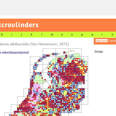
icrovlinders
h
i
j
k
l
m
n
o
p
q
r
s
algemeen
|
taxo
emia albifasciella
(Von Heinemann, 1871)
Groep:
 eikenblaasmijnmot