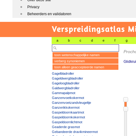
Over deze site
Privacy
Beheerders en validatoren
Verspreidingsatlas M
a
b
c
d
e
f
g
Procho
toon wetenschappelijke namen
verberg synoniemen
Glidkru
toon alleen geaccepteerde namen
Gagelbladroller
Gageldwergbladroller
Gageloogbladroller
Galdwergbladroller
Gammapalpmot
Ganzenvoetkokermot
Ganzenvoetzandvleugeltje
Ganzerikkokermot
Gaspeldoornkaartmot
Gaspeldoornkokermot
Gaspeldoornlichtmot
Geaderde grasmot
Gebandeerde dravikmineermot