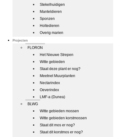
Stekelhuidigen
Manteldieren
Sponzen
Holtedieren
Overig marien
Projecten
FLORON
Het Nieuwe Strepen
Witte gebieden
Staat deze plant er nog?
Meetnet Muurplanten
Nectarindex
Oeverindex
LMF-a (Dunea)
BLWG
Witte gebieden mossen
Witte gebieden korstmossen
Staat dit mos er nog?
Staat dit korstmos er nog?