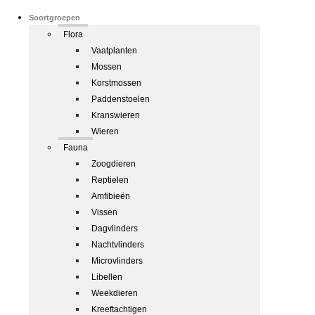
Soortgroepen
Flora
Vaatplanten
Mossen
Korstmossen
Paddenstoelen
Kranswieren
Wieren
Fauna
Zoogdieren
Reptielen
Amfibieën
Vissen
Dagvlinders
Nachtvlinders
Microvlinders
Libellen
Weekdieren
Kreeftachtigen