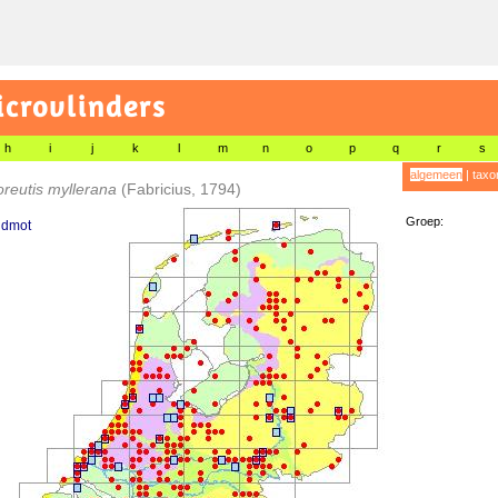
icrovlinders
h
i
j
k
l
m
n
o
p
q
r
s
algemeen
|
taxo
reutis myllerana
(Fabricius, 1794)
Groep:
idmot