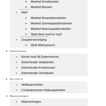
Meetnet Korstmossen
Meetnet Mossen
NMV
Meetnet Bospaddenstoelen
Meetnet Zeereeppaddenstoelen
Meetnet Moeraspaddenstoelen
Staat deze soort er nog?
Zoogdiervereniging
NEM Wildcamera's
Determineren
Eerste Hulp Bij Determineren
Determinatie Vaatplanten
Determinatie Korstmossen
Determinatie Orchideeën
Het veld in
Veldkaart printen
Contactpersonen Natuurgebieden
Waarnemingen
Waarnemingen