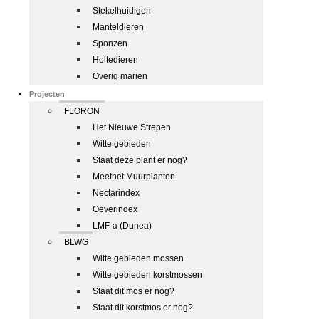
Stekelhuidigen
Manteldieren
Sponzen
Holtedieren
Overig marien
Projecten
FLORON
Het Nieuwe Strepen
Witte gebieden
Staat deze plant er nog?
Meetnet Muurplanten
Nectarindex
Oeverindex
LMF-a (Dunea)
BLWG
Witte gebieden mossen
Witte gebieden korstmossen
Staat dit mos er nog?
Staat dit korstmos er nog?