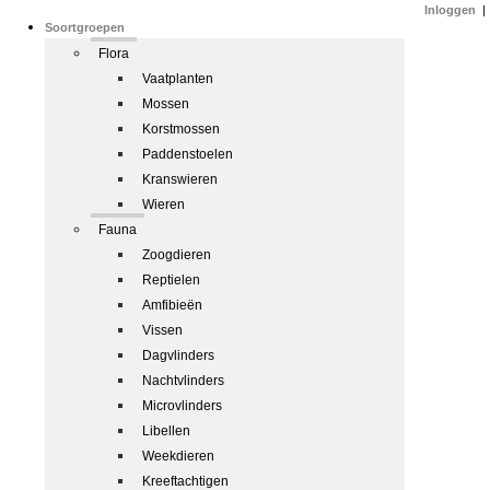
Inloggen
|
Soortgroepen
Flora
Vaatplanten
Mossen
Korstmossen
Paddenstoelen
Kranswieren
Wieren
Fauna
Zoogdieren
Reptielen
Amfibieën
Vissen
Dagvlinders
Nachtvlinders
Microvlinders
Libellen
Weekdieren
Kreeftachtigen