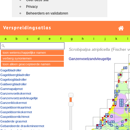
Over deze site
Privacy
Beheerders en validatoren
Verspreidingsatlas
a
b
c
d
e
f
g
h
i
j
k
l
Scrobipalpa atriplicella
(Fischer 
toon wetenschappelijke namen
verberg synoniemen
Ganzenvoetzandvleugeltje
toon alleen geaccepteerde namen
Gagelbladroller
Gageldwergbladroller
Gageloogbladroller
Galdwergbladroller
Gammapalpmot
Ganzenvoetkokermot
Ganzenvoetzandvleugeltje
Ganzerikkokermot
Gaspeldoornkaartmot
Gaspeldoornkokermot
Gaspeldoornlichtmot
Geaderde grasmot
Gebandeerde dravikmineermot