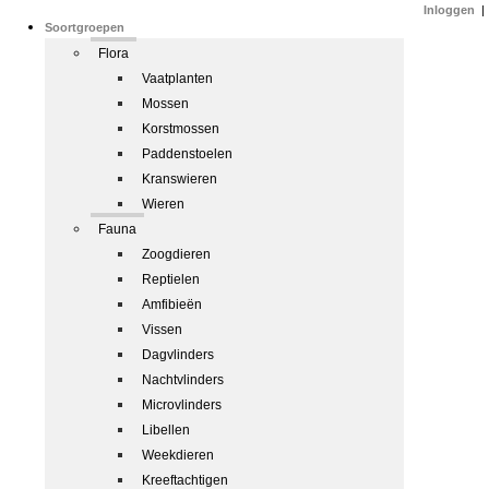
Inloggen
|
Soortgroepen
Flora
Vaatplanten
Mossen
Korstmossen
Paddenstoelen
Kranswieren
Wieren
Fauna
Zoogdieren
Reptielen
Amfibieën
Vissen
Dagvlinders
Nachtvlinders
Microvlinders
Libellen
Weekdieren
Kreeftachtigen