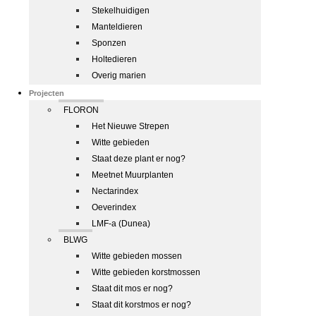
Stekelhuidigen
Manteldieren
Sponzen
Holtedieren
Overig marien
Projecten
FLORON
Het Nieuwe Strepen
Witte gebieden
Staat deze plant er nog?
Meetnet Muurplanten
Nectarindex
Oeverindex
LMF-a (Dunea)
BLWG
Witte gebieden mossen
Witte gebieden korstmossen
Staat dit mos er nog?
Staat dit korstmos er nog?