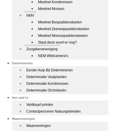
Meetnet Korstmossen
Meetnet Mossen
NMV
Meetnet Bospaddenstoelen
Meetnet Zeereeppaddenstoelen
Meetnet Moeraspaddenstoelen
Staat deze soort er nog?
Zoogdiervereniging
NEM Wildcamera's
Determineren
Eerste Hulp Bij Determineren
Determinatie Vaatplanten
Determinatie Korstmossen
Determinatie Orchideeën
Het veld in
Veldkaart printen
Contactpersonen Natuurgebieden
Waarnemingen
Waarnemingen