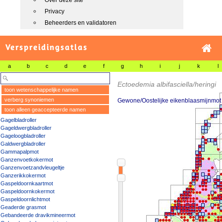
Over deze site
Privacy
Beheerders en validatoren
Verspreidingsatlas
a
b
c
d
e
f
g
h
i
j
k
l
Ectoedemia albifasciella/heringi
toon wetenschappelijke namen
verberg synoniemen
Gewone/Oostelijke eikenblaasmijnmot
toon alleen geaccepteerde namen
Gagelbladroller
Gageldwergbladroller
Gageloogbladroller
Galdwergbladroller
Gammapalpmot
Ganzenvoetkokermot
Ganzenvoetzandvleugeltje
Ganzerikkokermot
Gaspeldoornkaartmot
Gaspeldoornkokermot
Gaspeldoornlichtmot
Geaderde grasmot
Gebandeerde dravikmineermot