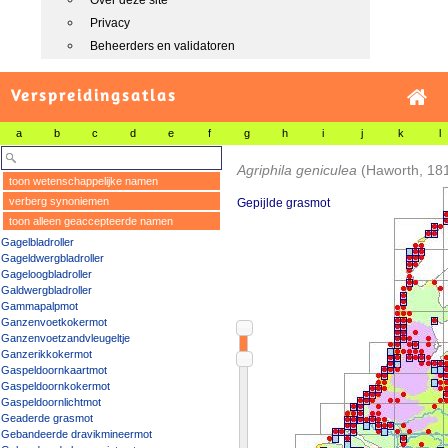
Over deze site
Privacy
Beheerders en validatoren
Verspreidingsatlas
a
b
c
d
e
f
g
h
i
j
k
l
Agriphila geniculea
(Haworth, 18
toon wetenschappelijke namen
verberg synoniemen
Gepijlde grasmot
toon alleen geaccepteerde namen
Gagelbladroller
Gageldwergbladroller
Gageloogbladroller
Galdwergbladroller
Gammapalpmot
Ganzenvoetkokermot
Ganzenvoetzandvleugeltje
Ganzerikkokermot
Gaspeldoornkaartmot
Gaspeldoornkokermot
Gaspeldoornlichtmot
Geaderde grasmot
Gebandeerde dravikmineermot