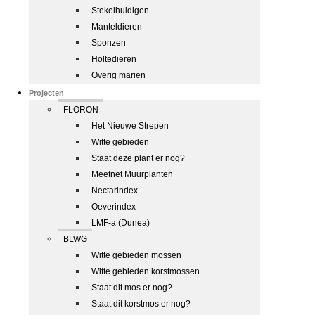
Stekelhuidigen
Manteldieren
Sponzen
Holtedieren
Overig marien
Projecten
FLORON
Het Nieuwe Strepen
Witte gebieden
Staat deze plant er nog?
Meetnet Muurplanten
Nectarindex
Oeverindex
LMF-a (Dunea)
BLWG
Witte gebieden mossen
Witte gebieden korstmossen
Staat dit mos er nog?
Staat dit korstmos er nog?