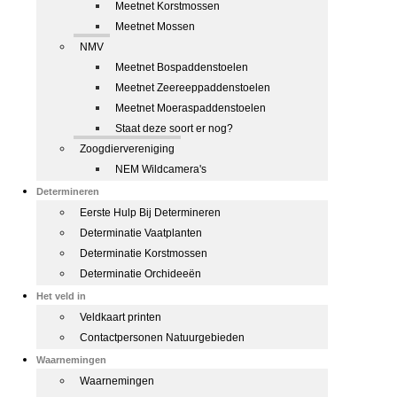
Meetnet Korstmossen
Meetnet Mossen
NMV
Meetnet Bospaddenstoelen
Meetnet Zeereeppaddenstoelen
Meetnet Moeraspaddenstoelen
Staat deze soort er nog?
Zoogdiervereniging
NEM Wildcamera's
Determineren
Eerste Hulp Bij Determineren
Determinatie Vaatplanten
Determinatie Korstmossen
Determinatie Orchideeën
Het veld in
Veldkaart printen
Contactpersonen Natuurgebieden
Waarnemingen
Waarnemingen