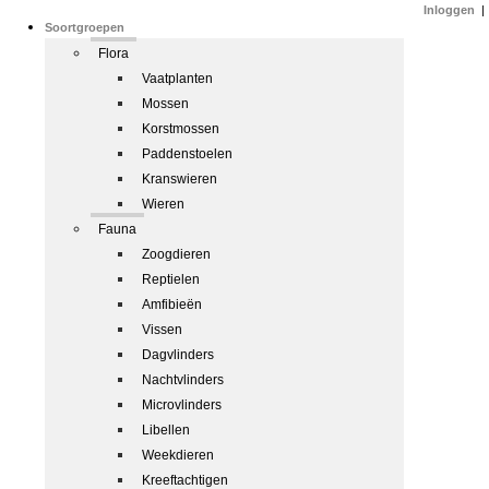
Inloggen
|
Soortgroepen
Flora
Vaatplanten
Mossen
Korstmossen
Paddenstoelen
Kranswieren
Wieren
Fauna
Zoogdieren
Reptielen
Amfibieën
Vissen
Dagvlinders
Nachtvlinders
Microvlinders
Libellen
Weekdieren
Kreeftachtigen