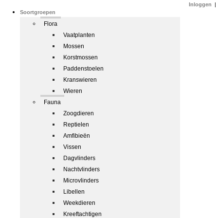
Inloggen
|
Soortgroepen
Flora
Vaatplanten
Mossen
Korstmossen
Paddenstoelen
Kranswieren
Wieren
Fauna
Zoogdieren
Reptielen
Amfibieën
Vissen
Dagvlinders
Nachtvlinders
Microvlinders
Libellen
Weekdieren
Kreeftachtigen