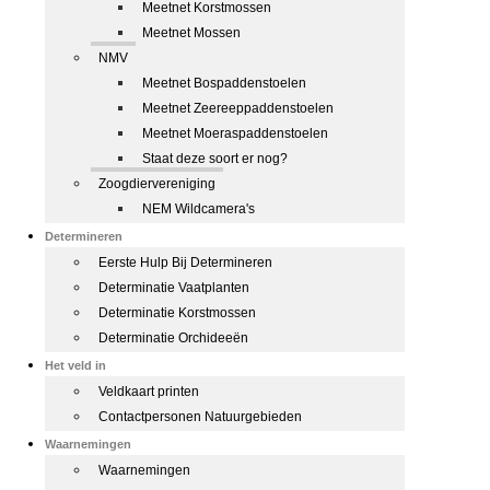
Meetnet Korstmossen
Meetnet Mossen
NMV
Meetnet Bospaddenstoelen
Meetnet Zeereeppaddenstoelen
Meetnet Moeraspaddenstoelen
Staat deze soort er nog?
Zoogdiervereniging
NEM Wildcamera's
Determineren
Eerste Hulp Bij Determineren
Determinatie Vaatplanten
Determinatie Korstmossen
Determinatie Orchideeën
Het veld in
Veldkaart printen
Contactpersonen Natuurgebieden
Waarnemingen
Waarnemingen