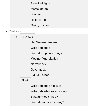
Stekelhuidigen
Manteldieren
Sponzen
Holtedieren
Overig marien
Projecten
FLORON
Het Nieuwe Strepen
Witte gebieden
Staat deze plant er nog?
Meetnet Muurplanten
Nectarindex
Oeverindex
LMF-a (Dunea)
BLWG
Witte gebieden mossen
Witte gebieden korstmossen
Staat dit mos er nog?
Staat dit korstmos er nog?