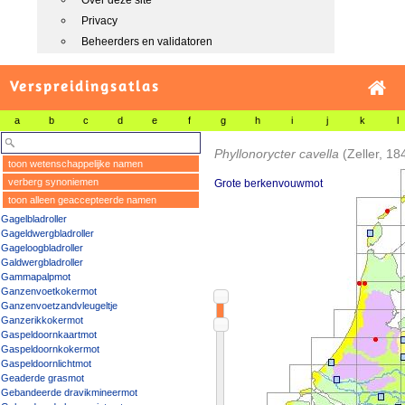
Over deze site
Privacy
Beheerders en validatoren
Verspreidingsatlas
a
b
c
d
e
f
g
h
i
j
k
l
Phyllonorycter cavella
(Zeller, 18
toon wetenschappelijke namen
verberg synoniemen
Grote berkenvouwmot
toon alleen geaccepteerde namen
Gagelbladroller
Gageldwergbladroller
Gageloogbladroller
Galdwergbladroller
Gammapalpmot
Ganzenvoetkokermot
Ganzenvoetzandvleugeltje
Ganzerikkokermot
Gaspeldoornkaartmot
Gaspeldoornkokermot
Gaspeldoornlichtmot
Geaderde grasmot
Gebandeerde dravikmineermot