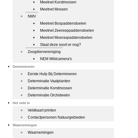
Meetnet Korstmossen
Meetnet Mossen
NMV
Meetnet Bospaddenstoelen
Meetnet Zeereeppaddenstoelen
Meetnet Moeraspaddenstoelen
Staat deze soort er nog?
Zoogdiervereniging
NEM Wildcamera's
Determineren
Eerste Hulp Bij Determineren
Determinatie Vaatplanten
Determinatie Korstmossen
Determinatie Orchideeën
Het veld in
Veldkaart printen
Contactpersonen Natuurgebieden
Waarnemingen
Waarnemingen