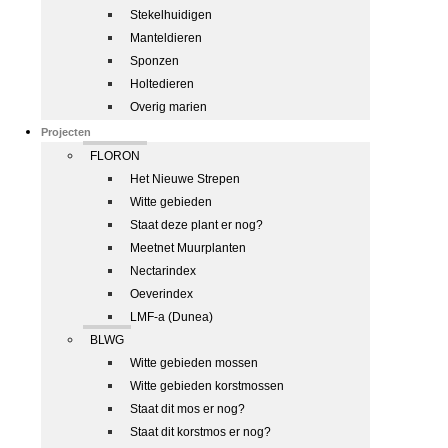
Stekelhuidigen
Manteldieren
Sponzen
Holtedieren
Overig marien
Projecten
FLORON
Het Nieuwe Strepen
Witte gebieden
Staat deze plant er nog?
Meetnet Muurplanten
Nectarindex
Oeverindex
LMF-a (Dunea)
BLWG
Witte gebieden mossen
Witte gebieden korstmossen
Staat dit mos er nog?
Staat dit korstmos er nog?