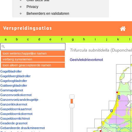
Over deze site
Privacy
Beheerders en validatoren
Verspreidingsatlas
a
b
c
d
e
f
g
h
i
j
k
l
Trifurcula subnitidella
(Duponchel
toon wetenschappelijke namen
verberg synoniemen
Geelvlekdrievorkmot
toon alleen geaccepteerde namen
Gagelbladroller
Gageldwergbladroller
Gageloogbladroller
Galdwergbladroller
Gammapalpmot
Ganzenvoetkokermot
Ganzenvoetzandvleugeltje
Ganzerikkokermot
Gaspeldoornkaartmot
Gaspeldoornkokermot
Gaspeldoornlichtmot
Geaderde grasmot
Gebandeerde dravikmineermot