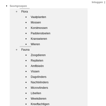
Inloggen
|
Soortgroepen
Flora
Vaatplanten
Mossen
Korstmossen
Paddenstoelen
Kranswieren
Wieren
Fauna
Zoogdieren
Reptielen
Amfibieën
Vissen
Dagvlinders
Nachtvlinders
Microvlinders
Libellen
Weekdieren
Kreeftachtigen