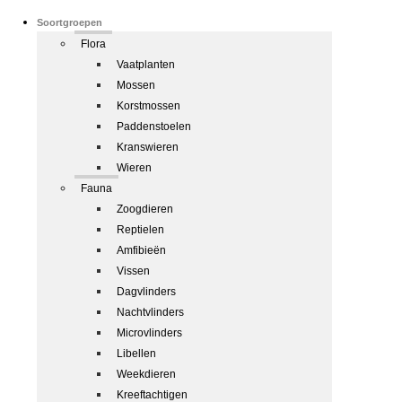
Soortgroepen
Flora
Vaatplanten
Mossen
Korstmossen
Paddenstoelen
Kranswieren
Wieren
Fauna
Zoogdieren
Reptielen
Amfibieën
Vissen
Dagvlinders
Nachtvlinders
Microvlinders
Libellen
Weekdieren
Kreeftachtigen