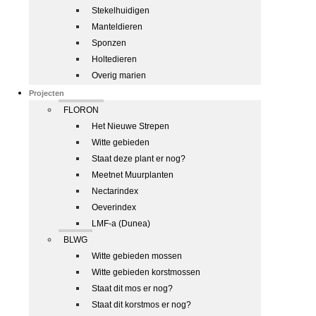
Stekelhuidigen
Manteldieren
Sponzen
Holtedieren
Overig marien
Projecten
FLORON
Het Nieuwe Strepen
Witte gebieden
Staat deze plant er nog?
Meetnet Muurplanten
Nectarindex
Oeverindex
LMF-a (Dunea)
BLWG
Witte gebieden mossen
Witte gebieden korstmossen
Staat dit mos er nog?
Staat dit korstmos er nog?