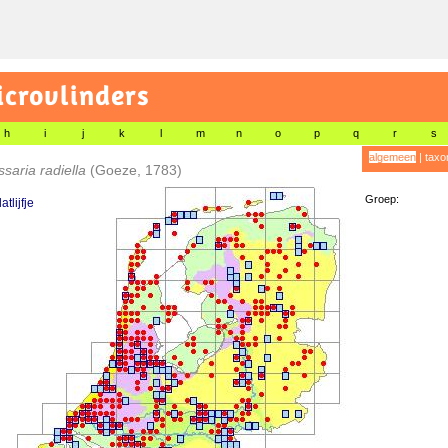
icrovlinders
h
i
j
k
l
m
n
o
p
q
r
s
algemeen
|
taxo
saria radiella
(Goeze, 1783)
Groep:
atlijfje