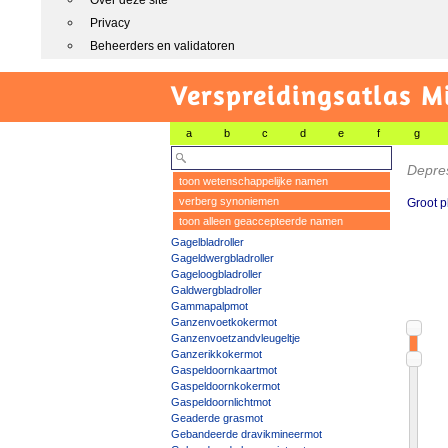
Over deze site
Privacy
Beheerders en validatoren
Verspreidingsatlas M
a
b
c
d
e
f
g
Depres
toon wetenschappelijke namen
verberg synoniemen
Groot pl
toon alleen geaccepteerde namen
Gagelbladroller
Gageldwergbladroller
Gageloogbladroller
Galdwergbladroller
Gammapalpmot
Ganzenvoetkokermot
Ganzenvoetzandvleugeltje
Ganzerikkokermot
Gaspeldoornkaartmot
Gaspeldoornkokermot
Gaspeldoornlichtmot
Geaderde grasmot
Gebandeerde dravikmineermot