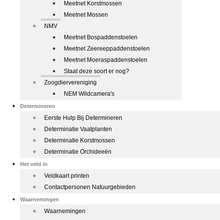
Meetnet Korstmossen
Meetnet Mossen
NMV
Meetnet Bospaddenstoelen
Meetnet Zeereeppaddenstoelen
Meetnet Moeraspaddenstoelen
Staat deze soort er nog?
Zoogdiervereniging
NEM Wildcamera's
Determineren
Eerste Hulp Bij Determineren
Determinatie Vaatplanten
Determinatie Korstmossen
Determinatie Orchideeën
Het veld in
Veldkaart printen
Contactpersonen Natuurgebieden
Waarnemingen
Waarnemingen