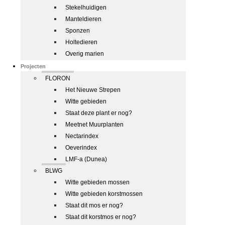
Stekelhuidigen
Manteldieren
Sponzen
Holtedieren
Overig marien
Projecten
FLORON
Het Nieuwe Strepen
Witte gebieden
Staat deze plant er nog?
Meetnet Muurplanten
Nectarindex
Oeverindex
LMF-a (Dunea)
BLWG
Witte gebieden mossen
Witte gebieden korstmossen
Staat dit mos er nog?
Staat dit korstmos er nog?