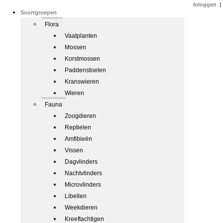
Inloggen
|
Soortgroepen
Flora
Vaatplanten
Mossen
Korstmossen
Paddenstoelen
Kranswieren
Wieren
Fauna
Zoogdieren
Reptielen
Amfibieën
Vissen
Dagvlinders
Nachtvlinders
Microvlinders
Libellen
Weekdieren
Kreeftachtigen