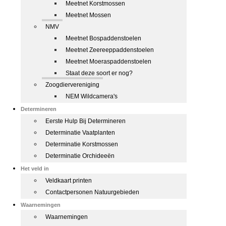
Meetnet Korstmossen
Meetnet Mossen
NMV
Meetnet Bospaddenstoelen
Meetnet Zeereeppaddenstoelen
Meetnet Moeraspaddenstoelen
Staat deze soort er nog?
Zoogdiervereniging
NEM Wildcamera's
Determineren
Eerste Hulp Bij Determineren
Determinatie Vaatplanten
Determinatie Korstmossen
Determinatie Orchideeën
Het veld in
Veldkaart printen
Contactpersonen Natuurgebieden
Waarnemingen
Waarnemingen