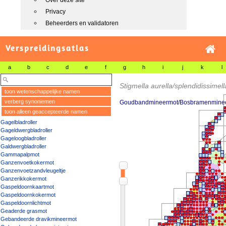
Over deze site
Privacy
Beheerders en validatoren
Verspreidingsatlas
a
b
c
d
e
f
g
h
i
j
k
l
Stigmella aurella/splendidissimell
toon wetenschappelijke namen
verberg synoniemen
Goudbandmineermot/Bosbramenmine
toon alleen geaccepteerde namen
Gagelbladroller
Gageldwergbladroller
Gageloogbladroller
Galdwergbladroller
Gammapalpmot
Ganzenvoetkokermot
Ganzenvoetzandvleugeltje
Ganzerikkokermot
Gaspeldoornkaartmot
Gaspeldoornkokermot
Gaspeldoornlichtmot
Geaderde grasmot
Gebandeerde dravikmineermot