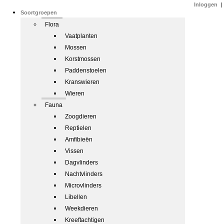
Inloggen
|
Soortgroepen
Flora
Vaatplanten
Mossen
Korstmossen
Paddenstoelen
Kranswieren
Wieren
Fauna
Zoogdieren
Reptielen
Amfibieën
Vissen
Dagvlinders
Nachtvlinders
Microvlinders
Libellen
Weekdieren
Kreeftachtigen