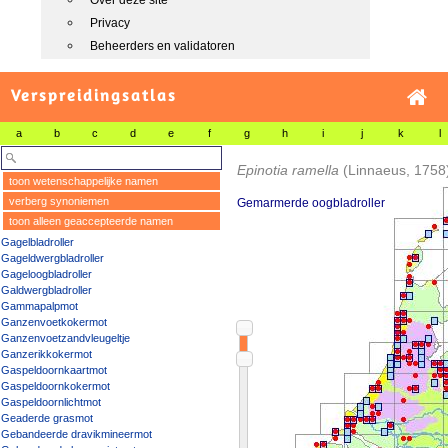
Over deze site
Privacy
Beheerders en validatoren
Verspreidingsatlas
a
b
c
d
e
f
g
h
i
j
k
l
Epinotia ramella
(Linnaeus, 1758
toon wetenschappelijke namen
verberg synoniemen
Gemarmerde oogbladroller
toon alleen geaccepteerde namen
Gagelbladroller
Gageldwergbladroller
Gageloogbladroller
Galdwergbladroller
Gammapalpmot
Ganzenvoetkokermot
Ganzenvoetzandvleugeltje
Ganzerikkokermot
Gaspeldoornkaartmot
Gaspeldoornkokermot
Gaspeldoornlichtmot
Geaderde grasmot
Gebandeerde dravikmineermot