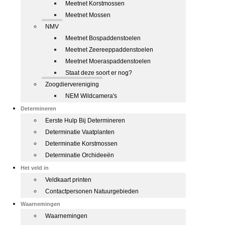
Meetnet Korstmossen
Meetnet Mossen
NMV
Meetnet Bospaddenstoelen
Meetnet Zeereeppaddenstoelen
Meetnet Moeraspaddenstoelen
Staat deze soort er nog?
Zoogdiervereniging
NEM Wildcamera's
Determineren
Eerste Hulp Bij Determineren
Determinatie Vaatplanten
Determinatie Korstmossen
Determinatie Orchideeën
Het veld in
Veldkaart printen
Contactpersonen Natuurgebieden
Waarnemingen
Waarnemingen