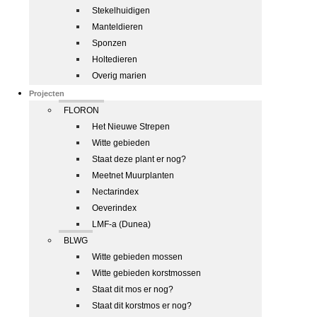
Stekelhuidigen
Manteldieren
Sponzen
Holtedieren
Overig marien
Projecten
FLORON
Het Nieuwe Strepen
Witte gebieden
Staat deze plant er nog?
Meetnet Muurplanten
Nectarindex
Oeverindex
LMF-a (Dunea)
BLWG
Witte gebieden mossen
Witte gebieden korstmossen
Staat dit mos er nog?
Staat dit korstmos er nog?