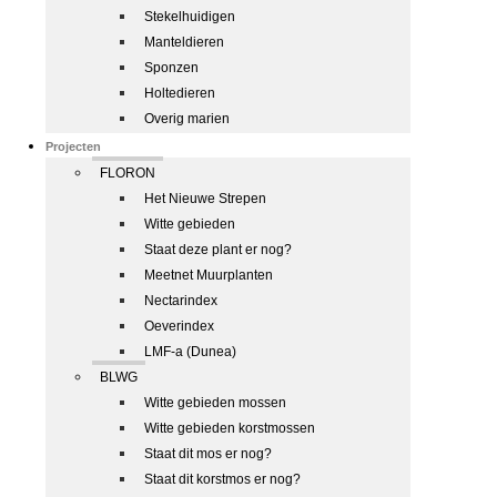
Stekelhuidigen
Manteldieren
Sponzen
Holtedieren
Overig marien
Projecten
FLORON
Het Nieuwe Strepen
Witte gebieden
Staat deze plant er nog?
Meetnet Muurplanten
Nectarindex
Oeverindex
LMF-a (Dunea)
BLWG
Witte gebieden mossen
Witte gebieden korstmossen
Staat dit mos er nog?
Staat dit korstmos er nog?