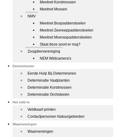
Meetnet Korstmossen
Meetnet Mossen
NMV
Meetnet Bospaddenstoelen
Meetnet Zeereeppaddenstoelen
Meetnet Moeraspaddenstoelen
Staat deze soort er nog?
Zoogdiervereniging
NEM Wildcamera's
Determineren
Eerste Hulp Bij Determineren
Determinatie Vaatplanten
Determinatie Korstmossen
Determinatie Orchideeën
Het veld in
Veldkaart printen
Contactpersonen Natuurgebieden
Waarnemingen
Waarnemingen