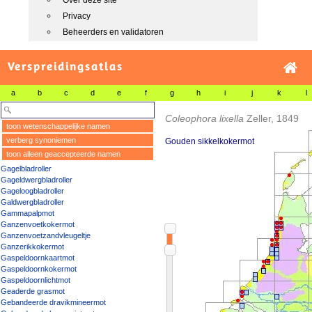
Over deze site
Privacy
Beheerders en validatoren
Verspreidingsatlas
a
b
c
d
e
f
g
h
i
j
k
l
Coleophora lixella
Zeller, 1849
toon wetenschappelijke namen
verberg synoniemen
Gouden sikkelkokermot
toon alleen geaccepteerde namen
Gagelbladroller
Gageldwergbladroller
Gageloogbladroller
Galdwergbladroller
Gammapalpmot
Ganzenvoetkokermot
Ganzenvoetzandvleugeltje
Ganzerikkokermot
Gaspeldoornkaartmot
Gaspeldoornkokermot
Gaspeldoornlichtmot
Geaderde grasmot
Gebandeerde dravikmineermot