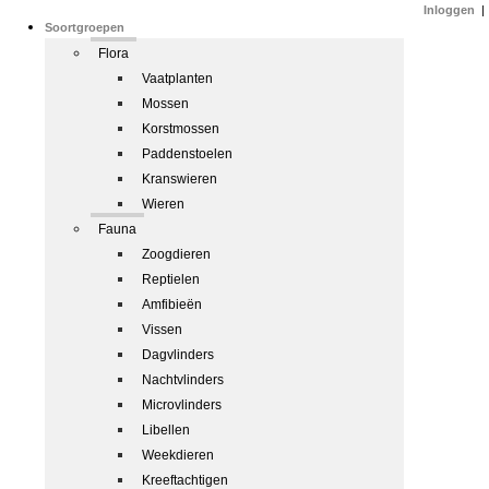
Inloggen
|
Soortgroepen
Flora
Vaatplanten
Mossen
Korstmossen
Paddenstoelen
Kranswieren
Wieren
Fauna
Zoogdieren
Reptielen
Amfibieën
Vissen
Dagvlinders
Nachtvlinders
Microvlinders
Libellen
Weekdieren
Kreeftachtigen